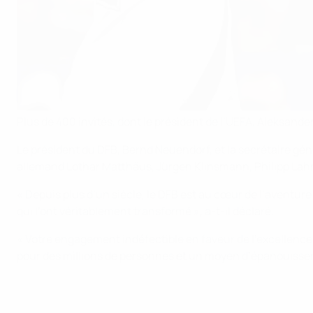
Plus de 400 invités, dont le président de l’UEFA, Aleksander
Le président du DFB, Bernd Neuendorf, et la secrétaire géné
allemand Lothar Matthäus, Jürgen Klinsmann, Philipp Lahm
« Depuis plus d’un siècle, le DFB est au cœur de l’aventur
qui l’ont véritablement transformé », a-t-il déclaré.
« Votre engagement indéfectible en faveur de l’excellence,
pour des millions de personnes et un moyen d’épanouiss