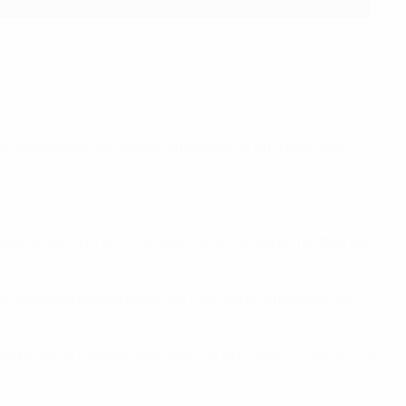
 ils comptaient six Coupes du Monde de la FIFA et onze
hase finale 1972 du Championnat d’Europe de football de
eur.
 la Coupe du Monde de la FIFA 1990 sous la direction de
ckenbauer, le football allemand – et le football mondial – n’a