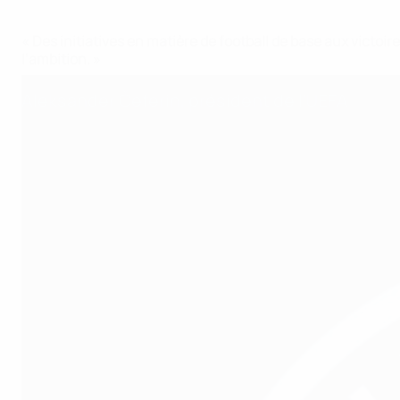
« Des initiatives en matière de football de base aux victoi
l’ambition. »
Aleksander Čeferin, président de l’UEFA