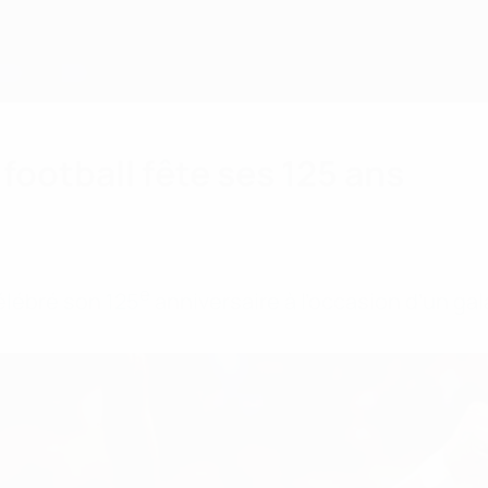
football fête ses 125 ans
e
élébré son 125
anniversaire à l’occasion d’un gala 