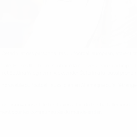
 Čeferin, et des personnalités du football européen, étaient pr
rale, Heike Ullrich, ont souhaité la bienvenue aux participants
 et Bettina Wiegmann. Aleksander Čeferin a lui aussi pronon
e incroyable du football, aussi bien en Allemagne qu’à l’étran
 de l’innovation et de l’inclusion a fait du football allemand 
ement pour les communautés du monde entier. »