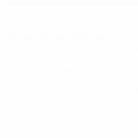
Le président de l'UEFA, Aleksander Čeferin, prononce un discours l
Thomas Boecker/DFB
Une pensée pour Beckenbauer
À la fin de la soirée, des joueurs des équipes nationales f
Championnats d’Europe de football de l’UEFA à leur actif, 
Franz Beckenbauer manquait pourtant à l’appel,
décédé l’
Affectueusement surnommé le « Kaiser », Beckenbauer a été
l’UEFA et de la Coupe du Monde de la FIFA 1974, avant de l
« J’ai beaucoup appris de lui, non seulement sur le terrain
Beckenbauer.
« Il était toujours positif, toujours là pour les autres. Il n
pas seulement perdu l’un de ses plus grands joueurs, mais