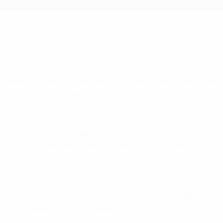
ors du gala marquant le 125e anniversaire du DFB.
éminines et masculines se sont réunis sur la scène. À eux tous,
en 125 ans d’existence du DFB.
année dernière à l’âge de 78 ans
.
 le capitaine de l’équipe d’Allemagne de l’Ouest lors de la p
a mener à la Coupe du Monde de la FIFA 1990 en tant qu’entraîn
, mais aussi en dehors », a déclaré Matthäus, qui a joué lors de
ous a quittés bien trop tôt. Je pense souvent à lui. Avec Franz Be
 aussi une personne formidable. »