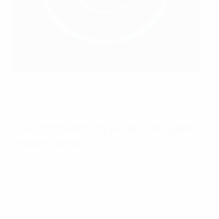
The New Saints face à Ferencváros au deuxième tour de
qualification.
Getty Images
Une compétition juste, une juste
récompense
L’aventure des Saints a également souligné la valeur
du modèle sportif européen, les compétitions
interclubs de l’UEFA restant accessibles et justes pour
toutes les équipes du continent et récompensant les
performances sur le terrain.