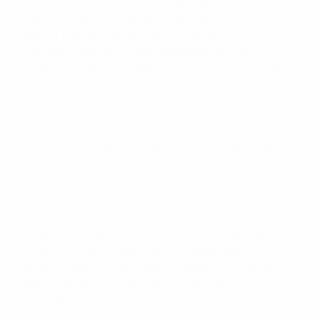
en bénéficier. Un nouveau modèle de distribution
financière pour le cycle de compétition 2024-27
garantit aux équipes ne prenant pas part à la
Champions League, à l’Europa League ou à la
Conference League de bénéficier d’une augmentation
sans précédent des versements de solidarité de 76 %,
qui passent de EUR 175 millions pour le cycle 2021-24 à
EUR 308 millions.
Dans le cas de TNS, cela signifie une aide financière
bienvenue pour les onze autres équipes de Cymru
Premier puisque le championnat national inaugure
une nouvelle formule avant la saison 2026/27. Ces
financements permettront aux clubs gallois
d’augmenter leurs standards grâce à de meilleures
infrastructures et davantage de budget pour le
personnel administratif à plein temps. TNS a même
réussi à donner le statut semi-professionnel à son
équipe féminine.