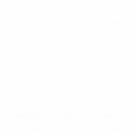
UEFA via Getty Images
Cette saison, la Champions League, l’Europa League et
la Conference League vont générer plus de EUR 3,5
milliards de recettes nettes. Ce montant est réparti
entre les trois compétitions, mais la Champions
League réalise environ 75 % du total.
Les versements sont ensuite divisés en parts égales
pour tous les clubs en compétition, tandis que les
primes de performance et le pilier « valeur » sont basés
sur la valeur du marché du pays et les coefficients
individuels des clubs.
Avantages financiers pour tous
Les clubs participants ne sont pas non plus les seuls à