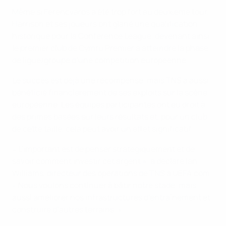
Même si Ferencváros a été trop fort au deuxième tour,
Harrison et ses joueurs ont glané une qualification
historique pour la Conference League, devenant ainsi
le premier club de Cymru Premier à atteindre la phase
de ligue/groupe d’une compétition européenne.
Le succès est déjà une récompense, mais TNS a aussi
bénéficié financièrement de ses exploits sur la scène
européenne. Les équipes participantes ont eu droit à
des primes basées sur leurs résultats et, pour un club
de cette taille, cela peut avoir un effet significatif.
« L’important est de penser stratégiquement et de
savoir comment investir cet argent », a déclaré Ian
Williams, directeur des opérations de TNS à UEFA.com.
« Nous voulons continuer à bâtir notre stade, mais
aussi améliorer nos infrastructures d’entraînement et
construire d’autres terrains. »