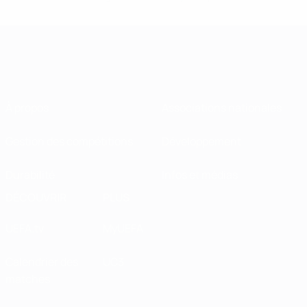
À propos
Associations nationales
Gestion des compétitions
Développement
Durabilité
Infos et médias
DÉCOUVRIR
PLUS
UEFA.tv
MyUEFA
Calendrier des
UC3
matches