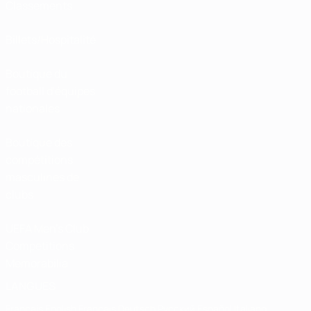
Classements
Billets/Hospitalité
Boutique du
football d'équipes
nationales
Boutique des
compétitions
masculines de
clubs
UEFA Men's Club
Competitions
Memorabilia
LANGUES
Français
English
Français
Deutsch
Русский
Español
Italiano