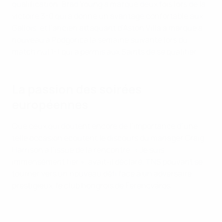
qualification. Brad Young a marqué deux fois lors de la
victoire 3-0 qui a donné un avantage confortable aux
Gallois, et l’ancien attaquant d’Aston Villa a marqué à
nouveau à Podgorica la semaine suivante lors du
match nul 1-1 qui a permis aux Saints de se qualifier.
La passion des soirées
européennes
Que ceux qui doutent encore de l’importance d’une
telle occasion écoutent le discours du manager Craig
Harrison à l’issue de la rencontre. « Je suis
immensément fier », avait-il déclaré, TNS pouvant se
tourner vers un nouveau défi face à un adversaire
prestigieux, le club hongrois de Ferencváros.