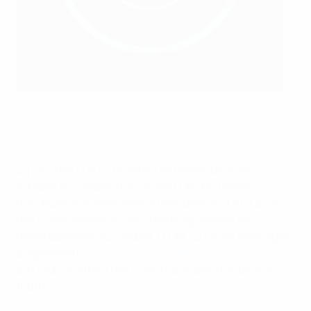
L’EURO génère des versements pour les clubs à travers
toute la pyramide du football européen.
Getty Images
En plus des EUR 331 millions de primes pour les 24
équipes en compétition, et des EUR 935 millions
distribués aux associations membres de l’UEFA pour
des investissements dans des programmes de
développement du football, l’EURO 2024 en Allemagne
a également
généré EUR 240 millions de versements
aux clubs mettant des joueurs à disposition pour le
tournoi.