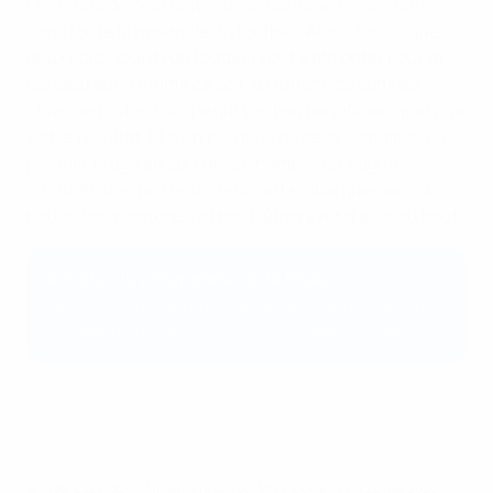
Les effets de ces réinvestissements se ressentent
dans toute la pyramide du football. Alors, tandis que
deux poids lourds du football vont s’affronter pour la
consécration ultime ce soir, à Munich, ce sont les
clubs de toute l’Europe qui vont en bénéficier, quel que
soit le résultat. Et à un peu plus de deux semaines du
premier tirage au sort de la Champions League
2025/26, trente d’entre eux vont embarquer vers de
nouvelles aventures, et peut-être rêver d’aller au bout.
Achetez le programme de la finale
Extrait du programme officiel de la finale 2025 de
la Champions League. Cliquez
ici
pour l’acheter.
© 1998-2026 UEFA. All rights reserved.
Mis à jour le: jeudi 22 mai 2025