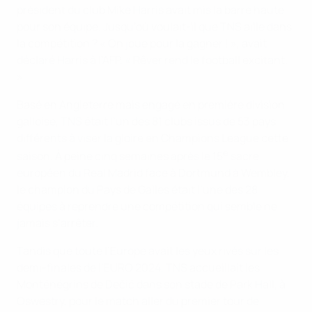
président du club Mike Harris avait mis la barre haute
pour son équipe. Jusqu’où voulait-il que TNS aille dans
la compétition ? « On joue pour la gagner ! », avait
déclaré Harris à l’AFP. « Rêver rend le football excitant.
»
Basé en Angleterre mais engagé en première division
galloise, TNS était l’un des 81 clubs issus de 53 pays
différents à viser la gloire en Champions League cette
e
saison. À peine cinq semaines après le 15
sacre
européen du Real Madrid face à Dortmund à Wembley,
le champion du Pays de Galles était l’une des 28
équipes à reprendre une compétition qui semble ne
jamais s’arrêter.
Tandis que toute l’Europe avait les yeux rivés sur les
demi-finales de l’EURO 2024, TNS accueillait les
Monténégrins de Dečić dans son stade de Park Hall, à
Oswestry, pour le match aller du premier tour de