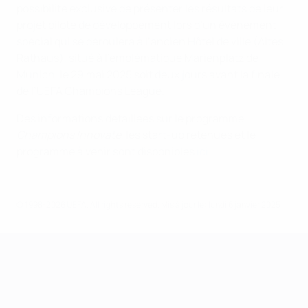
possibilité exclusive de présenter les résultats de leur
projet pilote de développement lors d’un événement
spécial qui se déroulera à l’ancien Hôtel de ville (Altes
Rathaus), situé à l’emblématique Marienplatz de
Munich, le 29 mai 2025 soit deux jours avant la finale
de l’UEFA Champions League.
Des informations détaillées sur le programme
Champions Innovate
, les start-up retenues et le
programme à venir sont disponibles
ici
.
© 1998-2026 UEFA. All rights reserved.
Mis à jour le: lundi 6 janvier 2025