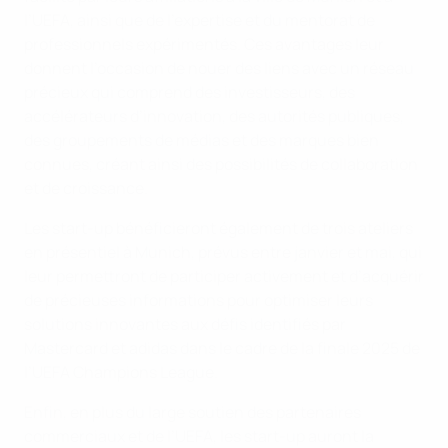
l’UEFA, ainsi que de l’expertise et du mentorat de
professionnels expérimentés. Ces avantages leur
donnent l’occasion de nouer des liens avec un réseau
précieux qui comprend des investisseurs, des
accélérateurs d’innovation, des autorités publiques,
des groupements de médias et des marques bien
connues, créant ainsi des possibilités de collaboration
et de croissance.
Les start-up bénéficieront également de trois ateliers
en présentiel à Munich, prévus entre janvier et mai, qui
leur permettront de participer activement et d’acquérir
de précieuses informations pour optimiser leurs
solutions innovantes aux défis identifiés par
Mastercard et adidas dans le cadre de la finale 2025 de
l’UEFA Champions League.
Enfin, en plus du large soutien des partenaires
commerciaux et de l’UEFA, les start-up auront la