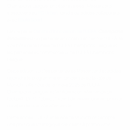
Champions League, ont été révélées : Mastercard
s’associera au
FC Urban
, tandis qu’adidas collaborera
avec
Equip Sport
.
Lancé par le
Centre d’innovation de l’UEFA
,
Champions
Innovate
est un partenariat collaboratif entre l’UEFA, la
ville hôte de la finale de l’UEFA Champions League et
les partenaires commerciaux de l’UEFA Champions
League.
Cette édition voit les partenaires Mastercard et adidas
rejoindre le programme en tandem avec la ville de
Munich, ville hôte de la finale 2025 de l’UEFA
Champions League, et la Fédération allemande de
football (DFB), l’objectif étant de laisser une empreinte
durable dans la ville allemande.
Cette année, l’UEFA et la ville de Munich ont adopté
une politique stratégique clé visant à promouvoir