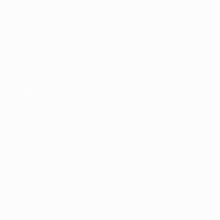
nationales
Boutique des
compétitions
masculines de
clubs
UEFA Men's Club
Competitions
Memorabilia
LANGUES
Français
English
Français
Deutsch
Русский
Español
Italiano
Português
SUIVEZ-NOUS SUR