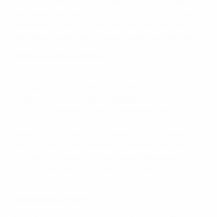
l’activité physique et les modes de vie sains, et des
start-up actives dans ces domaines ont été invitées à
soumettre des idées et des solutions pour relever les
défis spécifiques identifiés par Mastercard et adidas.
Mastercard et le FC Urban
Grâce à sa plateforme et à ses développeurs de
communauté, le FC Urban fait tomber les barrières
traditionnelles en matière d’engagement et
d’accessibilité et permet aux footballeurs de tous
niveaux de participer aux activités qu’ils souhaitent et
de suivre leurs progrès grâce à des fonctionnalités
ludiques. Avec le programme
Champions Innovate
, le
FC Urban et Mastercard chercheront des solutions
technologiques innovantes pour rendre l’accès au
sport plus inclusif et équitable à Munich.
adidas et Equip Sport