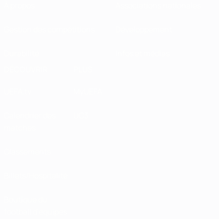
À propos
Associations nationales
Gestion des compétitions
Développement
Durabilité
Infos et médias
DÉCOUVRIR
PLUS
UEFA.tv
MyUEFA
Calendrier des
UC3
matches
Classements
Billets/Hospitalité
Boutique du
football d'équipes