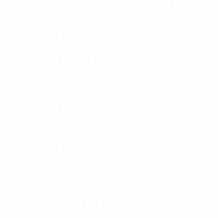
Equip Sport est une solution numérique qui offre un
accès illimité à du matériel de sport grâce à ses
stations durables et modernes. Avec plus de 300
stations à travers l’Europe, Equip Sport s’engage à
faciliter l’accès au sport, en donnant aux individus et
aux communautés les moyens de pratiquer des
activités sportives partout et à tout moment. Par
l’intermédiaire de Champions Innovate, Equip Sport et
adidas s’efforceront d’utiliser leur expertise
technologique pour rendre les expériences sportives,
planifiées ou spontanées, facilement accessibles dans
toute la ville de Munich.
Collaboration et mentorat
Les deux start-up recevront une contribution
financière de
EUR 50 000
pour couvrir les coûts liés à
la réalisation du programme pilote. Elles bénéficieront
d’un accès exclusif à des plateformes expérimentales
facilité par leurs affiliations à la ville de Munich et à