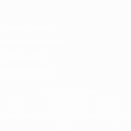
Conditions d'utilisation
Politiques de confidentialité
Politique de cookies
Paramètres des cookies
© 1998-2026 UEFA. Tous droits réservés.
La désignation UEFA, le logo de l'UEFA et toutes les marques liées aux
compétitions de l'UEFA sont protégés en tant que marques et/ou droits
d'auteur de l'UEFA. Toute utilisation de ces marques déposées à des fins
commerciales est interdite. L'utilisation de la plate-forme UEFA.com implique
que vous acceptez les Conditions générales et les Dispositions en matière de
vie privée.