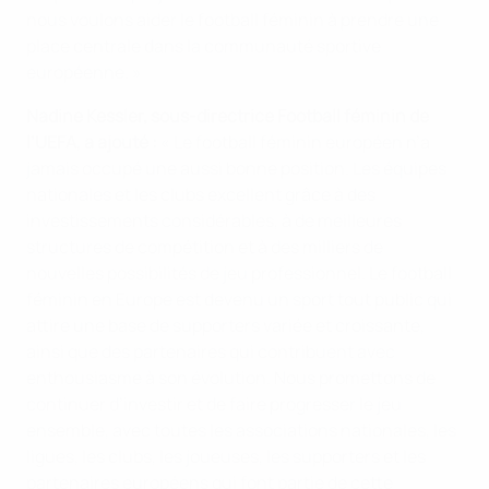
nous voulons aider le football féminin à prendre une
place centrale dans la communauté sportive
européenne. »
Nadine Kessler, sous-directrice Football féminin de
l’UEFA, a ajouté :
« Le football féminin européen n’a
jamais occupé une aussi bonne position. Les équipes
nationales et les clubs excellent grâce à des
investissements considérables, à de meilleures
structures de compétition et à des milliers de
nouvelles possibilités de jeu professionnel. Le football
féminin en Europe est devenu un sport tout public qui
attire une base de supporters variée et croissante,
ainsi que des partenaires qui contribuent avec
enthousiasme à son évolution. Nous promettons de
continuer d’investir et de faire progresser le jeu
ensemble, avec toutes les associations nationales, les
ligues, les clubs, les joueuses, les supporters et les
partenaires européens qui font partie de cette