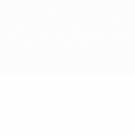
© 1998-2026 UEFA. Tous droits réservés.
La désignation UEFA, le logo de l'UEFA et toutes les marques liées aux
compétitions de l'UEFA sont protégés en tant que marques et/ou droits
d'auteur de l'UEFA. Toute utilisation de ces marques déposées à des fins
commerciales est interdite. L'utilisation de la plate-forme UEFA.com implique
que vous acceptez les Conditions générales et les Dispositions en matière de
vie privée.