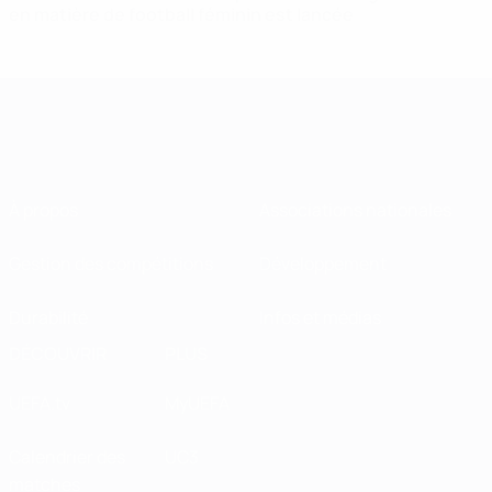
en matière de football féminin est lancée
À propos
Associations nationales
Gestion des compétitions
Développement
Durabilité
Infos et médias
DÉCOUVRIR
PLUS
UEFA.tv
MyUEFA
Calendrier des
UC3
matches