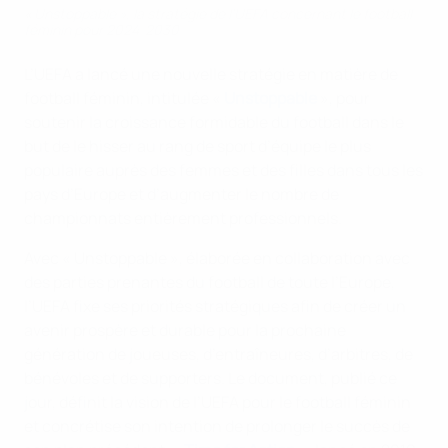
« Unstoppable », la stratégie de l'UEFA concernant le football
féminin pour 2024-2030
L’UEFA a lancé une nouvelle stratégie en matière de
football féminin, intitulée «
Unstoppable
», pour
soutenir la croissance formidable du football dans le
but de le hisser au rang de sport d’équipe le plus
populaire auprès des femmes et des filles dans tous les
pays d’Europe et d’augmenter le nombre de
championnats entièrement professionnels.
Avec « Unstoppable », élaborée en collaboration avec
des parties prenantes du football de toute l’Europe,
l’UEFA fixe ses priorités stratégiques afin de créer un
avenir prospère et durable pour la prochaine
génération de joueuses, d’entraîneures, d’arbitres, de
bénévoles et de supporters. Le document, publié ce
jour, définit la vision de l’UEFA pour le football féminin
et concrétise son intention de prolonger le succès de