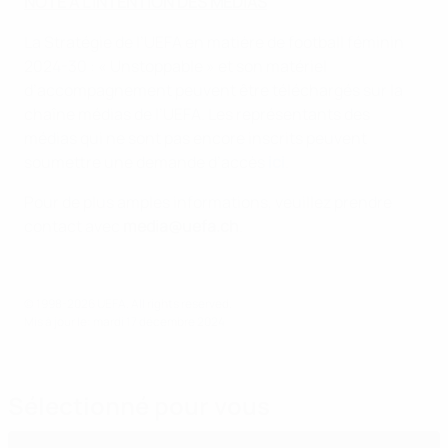
NOTE À L’INTENTION DES MÉDIAS
La Stratégie de l’UEFA en matière de football féminin
2024-30 : « Unstoppable » et son matériel
d’accompagnement peuvent être téléchargés sur la
chaîne médias de l’UEFA. Les représentants des
médias qui ne sont pas encore inscrits peuvent
soumettre une demande d’accès
ici
.
Pour de plus amples informations, veuillez prendre
contact avec
media@uefa.ch
.
© 1998-2026 UEFA. All rights reserved.
Mis à jour le: mardi 17 décembre 2024
Sélectionné pour vous