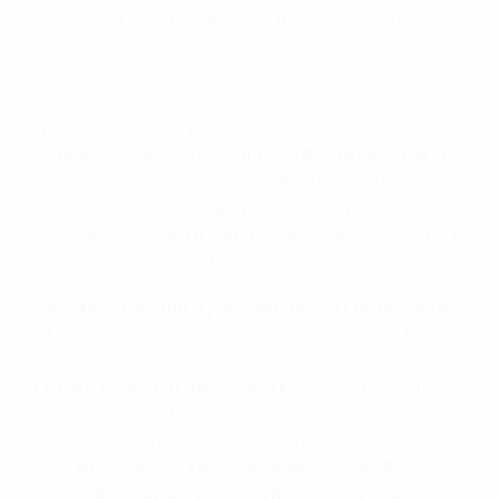
valeurs et sa communauté uniques et que tout le
monde y trouve sa place.
Entre 2024 et 2030, EUR 1 milliard issu des recettes des
compétitions et des fonds de l’UEFA sera investi dans
le jeu, notamment dans les compétitions juniors et
seniors pour équipes nationales, les compétitions
interclubs, la distribution aux clubs et aux associations
nationales et les activités de développement.
Aleksander Čeferin, le président de l’UEFA, a déclaré :
« “Unstoppable” est notre feuille de route pour bâtir les
fondements d’un avenir durable et libérer le potentiel
du football féminin. Tandis que nous abordons une
nouvelle ère palpitante, nous devons poursuivre nos
efforts avec la même passion qui nous a habités
jusqu’à présent. Notre dévouement pour cette cause
est plus fort que jamais. Notre mission est simple :