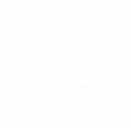
aventure, car l’évolution du football féminin n’est pas
prête de s’arrêter. »
« Unstoppable » est soutenue par des joueuses et des
arbitres européennes de renom qui partagent
l’ambition et la vision d’avenir de l’UEFA pour le football
féminin :
Jill Scott
(vainqueure de l’EURO féminin avec
l’équipe d’Angleterre),
Aitana Bonmatí
(Ballon d'Or
2023 et 2024),
Ada Hegerberg
(meilleure buteuse de
tous les temps de l’UEFA Women’s Champions League),
Lauren James
(star de Chelsea et de l’équipe
d’Angleterre),
Giulia Gwinn
(star du Bayern Munich et
de l’équipe d’Allemagne) et
Tess Olofsson
(arbitre
internationale suédoise) apparaissent toutes dans
une vidéo promotionnelle.
La stratégie complète et la vidéo promotionnelle sont
disponibles
ici
.