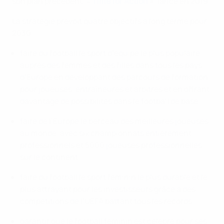
son plan précédent, «
Time for Action
», lancé en 2019.
La stratégie prévoit quatre objectifs à long terme pour
2030 :
faire du football le sport d’équipe le plus populaire
auprès des femmes et des filles dans tous les pays
d’Europe en développant des parcours de formation
pour joueuses, entraîneures et arbitres et en offrant
davantage de possibilités dans le football de base ;
faire de l’Europe le berceau des meilleures joueuses
au monde, avec six championnats entièrement
professionnels et 5000 joueuses professionnelles
sur le continent ;
faire du football le sport féminin le plus durable et le
plus attrayant pour les investisseurs grâce à des
compétitions de l’UEFA battant tous les records ;
garantir que le football féminin est célébré pour ses