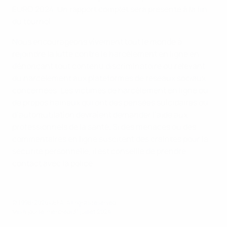
EURO 2024. Un rapport complet sera présenté à la fin
du tournoi.
Nous encourageons vivement tout le monde à
rejoindre la lutte contre le harcèlement en ligne en
dénonçant tout contenu discriminatoire ou relevant
du harcèlement aux plateformes de réseaux sociaux
concernées. Les victimes de harcèlement en ligne ou
de propos haineux qui ont des pensées suicidaires ou
d’automutilation devraient demander l’aide aux
professionnels de la santé. Si des menaces ou des
commentaires en ligne suscitent des craintes pour la
sécurité personnelle, il est conseillé de prendre
contact avec la police.
© 1998-2026 UEFA. All rights reserved.
Mis à jour le: mercredi 31 juillet 2024