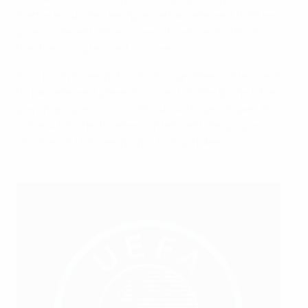
mettre en lumière les types de harcèlement dont les
joueurs, les entraîneurs, les officiels de match et
d’autres comptes sont victimes.
Environ 94 % des publications signalées contenaient
du harcèlement généralisé, c’est-à-dire qui ne cible
pas un groupe ou une communauté spécifiques. En
outre, 4,5 % d’entre elles contenaient des propos
racistes, et 1,5 % des propos homophobes.