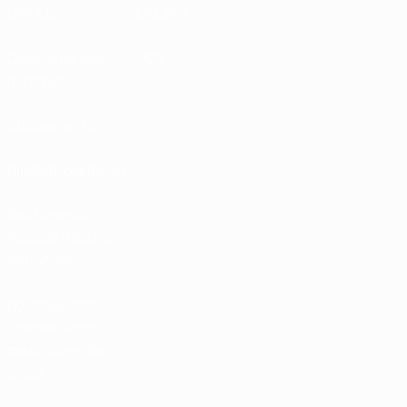
UEFA.tv
MyUEFA
Calendrier des
UC3
matches
Classements
Billets/Hospitalité
Boutique du
football d'équipes
nationales
Boutique des
compétitions
masculines de
clubs