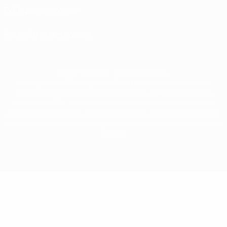
Politique de cookies
Paramètres des cookies
© 1998-2026 UEFA. Tous droits réservés.
La désignation UEFA, le logo de l'UEFA et toutes les marques liées aux
compétitions de l'UEFA sont protégés en tant que marques et/ou droits
d'auteur de l'UEFA. Toute utilisation de ces marques déposées à des fins
commerciales est interdite. L'utilisation de la plate-forme UEFA.com implique
que vous acceptez les Conditions générales et les Dispositions en matière de
vie privée.