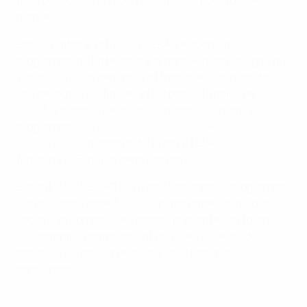
faire du football un sport accueillant pour tout le
monde.
Dans la sphère virtuelle, l’UEFA a élaboré un
programme de lutte contre le harcèlement en ligne qui
vise à surveiller, dénoncer et traiter les cas détectés
lors de toutes les finales et les phases finales de
l’UEFA, y compris celles des catégories juniors. Le
programme,
qui a été lancé lors de l'EURO
féminin 2022
, restera actif jusqu’à l’EURO
féminin 2025, qui se déroulera en Suisse.
Durant l’UEFA EURO 2024 en Allemagne, le programme
surveille activement les 622 plateformes de médias
sociaux et comptes des parties prenantes au tournoi.
Ces comptes comprennent ceux des joueurs, des
entraîneurs, ainsi que des équipes nationales
participantes.