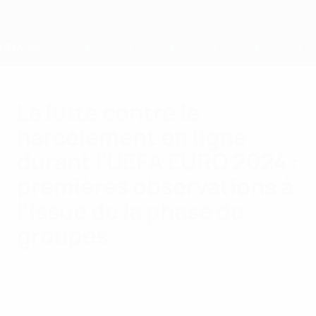
Passer
au
contenu
principal
Home
La lutte contre le
harcèlement en ligne
durant l’UEFA EURO 2024 :
premières observations à
l’issue de la phase de
groupes
jeudi 4 juillet 2024
Durabilité
La discrimination ne doit jamais être