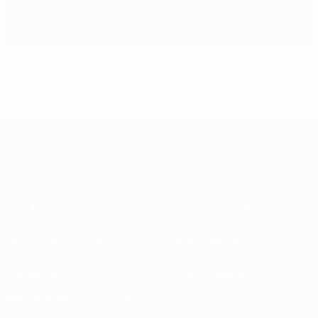
L’UEFA lutte contre le harcèlement en ligne pendant les
finales 2024 des compétitions interclubs
À propos
Associations nationales
Gestion des compétitions
Développement
Durabilité
Infos et médias
DÉCOUVRIR
PLUS