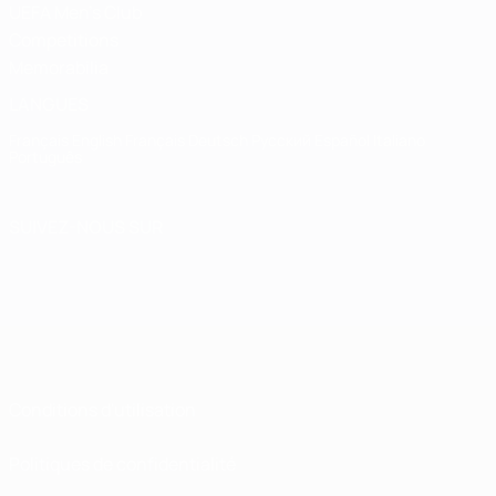
UEFA Men's Club
Competitions
Memorabilia
LANGUES
Français
English
Français
Deutsch
Русский
Español
Italiano
Português
SUIVEZ-NOUS SUR
Conditions d'utilisation
Politiques de confidentialité