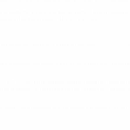
eudi. « La France soutiendra toujours ces efforts, si nécessair
 la solidarité financière, le mérite sportif et la reconnaissan
ante du football européen, à Paris, il y a 70 ans.
ministres des Sports de l’UE pour publier une
déclaration c
péenne à réfléchir aux moyens appropriés de mettre en œuvre 
e l’UE 2024-2029 et du nouveau Plan de travail de l’Union eur
t en protégeant le football contre des compétitions fermées et
s sportifs sont menacés, et nous devons être vigilants lorsqu’