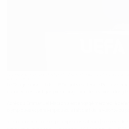
La ministre française des Sports, Amélie Oudéa-Castéra, lors du Co
AFP via Getty Images
Le Congrès annuel de l’UEFA, qui s’est tenu à Paris la semai
européen en tant que pierre angulaire de la vision à long te
Après qu’Emmanuel Macron s’est engagé mercredi à défendr
olympiques et paralympiques, a fait part de la volonté du 
« Le renforcement des principes fondateurs [de ce modèle]
e