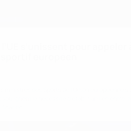
 l’UE s’unissent pour appeler 
 sportif européen
s ministres des Sports de l’Union européenne s’
soulignent la nécessité d’établir un lien entre 
fication.