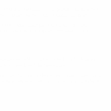
ions nationales et toutes les compétitions européennes »,
rmées ou semi-fermées dans le football européen.
lifiant chaque saison par l’intermédiaire de leurs
ur du modèle sportif européen, comme le reflète la
cho aux paroles de Mme Oudéa-Castéra lors des discours
ociations membres de football européen.
 promouvoir un sport qui rassemble nos concitoyens et qui
eu depuis des décennies [...]. Nous avons la modestie de