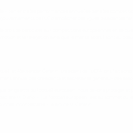
 le « lien entre les performances annuelles dans les compétit
s gouvernements de l’UE d’empêcher des ligues dissidentes fe
 le droit de participer aux compétitions européennes en se qua
motion et la relégation ainsi que le mérite sportif sont au cœ
otball, et Aleksander Čeferin, président de l’UEFA, ont fait é
ement annuel des présidents et secrétaires généraux des ass
 que dirigeants du football européen, nous devons protéger et
 déclaré M. Diallo. « [Le football européen] est au sommet du j
succès incontestable », a ajouté M. Čeferin.