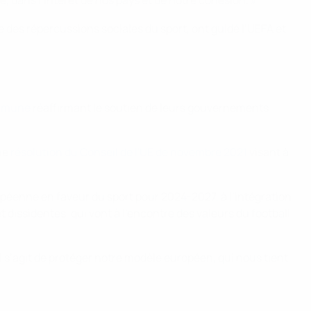
e, dans l’intérêt de nos pays et de notre cohésion. »
ce des répercussions sociales du sport, ont guidé l’UEFA et
ommune
réaffirmant le soutien de leurs gouvernements
une
résolution du Conseil de l'UE de novembre 2021
visant à
opéenne en faveur du sport pour 2024-2027, à l’intégration
 dissidentes, qui vont à l’encontre des valeurs du football
il s’agit de protéger notre modèle européen, qui nous tient