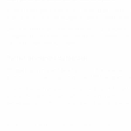
En se référant spécifiquement à la nécessité de maintenir
la déclaration commune souligne la volonté collective de
Depuis la création de l’UEFA, en 1954, les clubs acquièrent
compétitions nationales. Les compétitions ouvertes, la pro
structure pyramidale du football.
Parties prenantes du football
Philippe Diallo, président de la Fédération Française de Fo
prononcés à l’occasion du Congrès de l’UEFA, le rassembl
« Ce modèle n’est pas une vision passive du sport. En tant
joue un rôle important dans l’éducation de nos jeunes », a
penser que c’est notre modèle unique [...] qui explique ce 
© 1998-2026 UEFA. All rights reserved.
Mis à jour le: lundi 12 février 2024