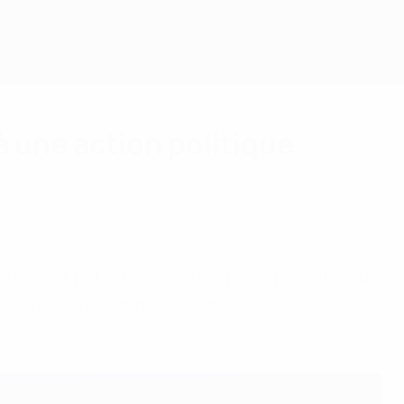
à une action politique
unissent pour défendre les principes clés du
la performance annuelle dans les