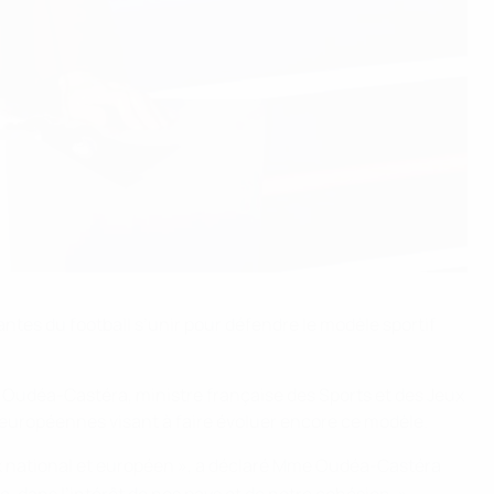
nantes du football s’unir pour défendre le modèle sportif
 Oudéa-Castéra, ministre française des Sports et des Jeux
t européennes visant à faire évoluer encore ce modèle.
aux national et européen », a déclaré Mme Oudéa-Castéra