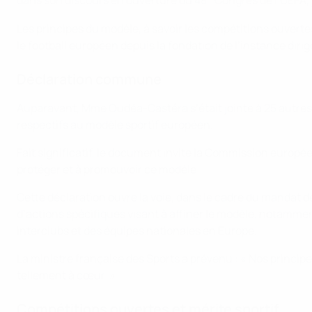
dans son discours en ouverture du 48
Congrès de l’UEFA, j
Les principes du modèle, à savoir les compétitions ouvertes,
le football européen depuis la fondation de l’instance dirige
Déclaration commune
Auparavant, Mme Oudéa-Castéra s’était jointe à 25 autres 
respectifs au modèle sportif européen.
Fait significatif, le document invite la Commission euro
protéger et à promouvoir ce modèle.
Cette déclaration ouvre la voie, dans le cadre du mandat d
d’actions spécifiques visant à affiner le modèle, notammen
interclubs et des équipes nationales en Europe.
La ministre française des Sports a prévenu : « Nos principe
tellement à cœur. »
Compétitions ouvertes et mérite sportif