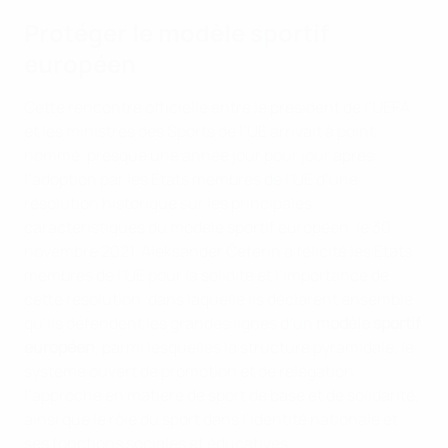
Protéger le modèle sportif
européen
Cette rencontre officielle entre le président de l’UEFA
et les ministres des Sports de l’UE arrivait à point
nommé, presque une année jour pour jour après
l’adoption par les États membres de l’UE d’une
résolution historique sur les principales
caractéristiques du modèle sportif européen, le 30
novembre 2021. Aleksander Čeferin a félicité les États
membres de l’UE pour la solidité et l’importance de
cette résolution, dans laquelle ils déclarent ensemble
qu’ils défendent les grandes lignes d’un
modèle sportif
européen
, parmi lesquelles la structure pyramidale, le
système ouvert de promotion et de relégation,
l’approche en matière de sport de base et de solidarité,
ainsi que le rôle du sport dans l’identité nationale et
ses fonctions sociales et éducatives.