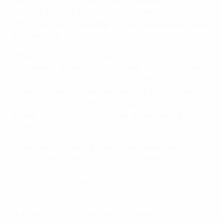
Depuis 2004, HatTrick a réinjecté près de EUR 2,5
milliards dans le football européen, sans compter EUR
935 millions de financements spécifiques prévus entre
2024 et 2028.
« Nous comptons encore plus de membres que l’Union
européenne, à savoir 55, a précisé M. Čeferin. Et nous
avons tous un point commun : nous œuvrons
ensemble pour préserver, promouvoir et développer le
football sur le continent. Nous nous soutenons les uns
les autres, et les crises récentes ont prouvé notre
unité.
» Quelles que soient la taille et la richesse des
associations et des clubs, qu’il s’agisse de football
féminin ou masculin, élite ou amateur, chacune et
chacun est accueilli et traité avec respect.
» Au cours des deux prochaines années, Chypre,
l’Estonie, la Lituanie, Malte et la Roumanie