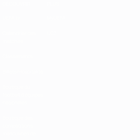
DÉCOUVRIR
PLUS
UEFA.tv
MyUEFA
Calendrier des
UC3
matches
Classements
Billets/Hospitalité
Boutique du
football d'équipes
nationales
Boutique des
compétitions
masculines de