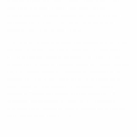
comme un bien dont nous devons tirer profit. C’est
bien plus que cela. Le sport fait partie de nos
communautés ; il prend racine dans notre culture ; il
est essentiel à la santé de nos enfants et de nos
sociétés ; et il a ce pouvoir d’unité. »
L’UEFA et le football européen ont bénéficié d’un large
soutien de la part des institutions de l’UE, des chefs
d’État et des ministres européens, car c’est l’un des
succès marquants du modèle sportif européen. Mariya
Gabriel, commissaire européenne à l’innovation, la
recherche, la culture, l’éducation, la jeunesse et le
sport, a salué l’intervention du président Čeferin
devant le Conseil et rappelé aux ministres de l’UE
présents l’engagement durable de la Commission
européenne en faveur du renforcement de ce modèle
et du partenariat avec l’UEFA.