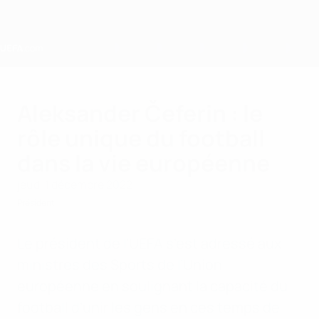
Passer
au
contenu
principal
Home
Aleksander Čeferin : le
rôle unique du football
dans la vie européenne
jeudi 1 décembre 2022
Président
Le président de l’UEFA s’est adressé aux
ministres des Sports de l’Union
européenne en soulignant la capacité du
football d’unir les gens en ces temps de