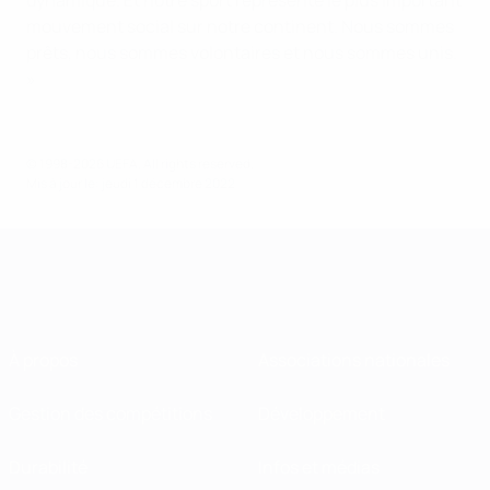
dynamique. Et notre sport représente le plus important
mouvement social sur notre continent. Nous sommes
prêts, nous sommes volontaires et nous sommes unis.
»
© 1998-2026 UEFA. All rights reserved.
Mis à jour le: jeudi 1 décembre 2022
À propos
Associations nationales
Gestion des compétitions
Développement
Durabilité
Infos et médias