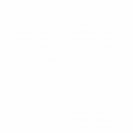
Dans un discours engagé, le président de l’UEFA a
salué la réponse collective du football européen à la
pandémie de COVID-19 et le large rejet de la « Super
League » européenne, qu’il considère comme les
preuves que l’UEFA et le football européen défendent
des valeurs européennes fondamentales et jouent un
rôle essentiel en attirant l’attention sur les droits
humains, la préservation de l’environnement et les
questions sociales.
« Le sport en général et le football en particulier ont le
pouvoir d’unir : unir les foyers, unir le public dans les
tribunes, unir nos communautés, unir nos nations et,
bien entendu, unir notre continent, a-t-il déclaré.
Ensemble, en tant que partenaires européens – l’UE et
ses États membres, l’UEFA et l’ensemble du secteur
européen du sport –, nous ne considérons pas le sport