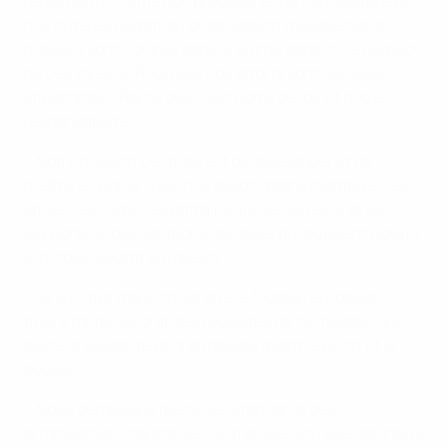
règlements. Même nos procédures de candidature et
nos critères relatifs à l’organisation d’événements
majeurs sont conçus dans le but de garantir le respect
de ces valeurs. Pourquoi nos efforts sont-ils aussi
importants ? Parce que c’est notre devoir et notre
responsabilité.
» Notre mission centrale est de développer et de
mettre en place, avec nos associations membres, les
ligues, les clubs, les entraîneurs, les joueurs et les
supporters, des solutions durables qui puissent nourrir
le modèle sportif européen.
» Je suis fier d’annoncer que le football européen
figure parmi les grandes réussites de ce modèle, qui
place la solidarité et la durabilité avant le profit et le
pouvoir.
» Nous dépassons même les standards des
organisations caritatives cinq étoiles en reversant plus