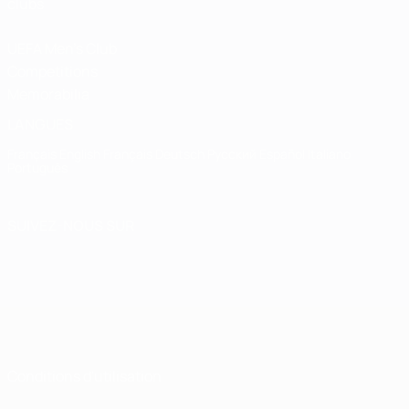
clubs
UEFA Men's Club
Competitions
Memorabilia
LANGUES
Français
English
Français
Deutsch
Русский
Español
Italiano
Português
SUIVEZ-NOUS SUR
Conditions d'utilisation