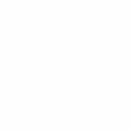
organiseront des tournois féminins et masculins
juniors à l’échelle européenne, comme la Slovaquie et
l’Irlande l’ont fait récemment. Ces compétitions sont
organisées à perte, mais l’objectif n’est ni le profit, ni le
"divertissement".
» Plus de mille clubs ont participé aux compétitions
interclubs de l’UEFA depuis leurs débuts. Leur
participation par l’intermédiaire de nos membres
assure le spectacle, donne un sens à l’ensemble du
système, en commençant par les championnats
nationaux, et apporte des avantages à nos sociétés et
aux pays concernés.
» Telle est notre vision du football : un modèle qui serve
les intérêts du plus grand nombre, et non d’une élite.
Nous avons de belles ouvertures devant nous avec
l’approche de l’EURO 2024 en Allemagne et de l’EURO
féminin en 2025. Ces événements donnent une