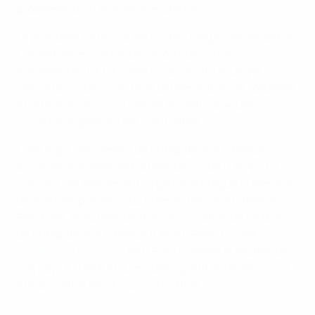
problèmes d’un monde en mutation.
Le président Čeferin a été invité à s’exprimer devant le
Conseil des ministres des Sports de l’Union
européenne (UE). À cette occasion, il a souligné
l’importance de « l’unité, la détermination, la solidarité
et la résilience » pour relever les défis auxquels la
société européenne est confrontée.
C’est le gouvernement de la République tchèque,
assurant actuellement la présidence de l’UE, qui l’a
convié à cet événement, organisé à Prague la semaine
dernière en présence du Premier ministre tchèque,
Petr Fiala, et du président de l’Association de football
de la République tchèque (FAČR), Peter Fousek.
Durant cette séance
, Petr Fiala a réitéré le soutien de
son pays à l’UEFA et au modèle sportif européen, qui a
été au centre des discussions d’hier.