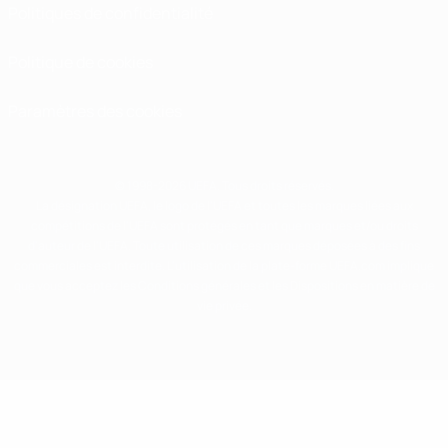
Politiques de confidentialité
Politique de cookies
Paramètres des cookies
© 1998-2026 UEFA. Tous droits réservés.
La désignation UEFA, le logo de l'UEFA et toutes les marques liées aux
compétitions de l'UEFA sont protégés en tant que marques et/ou droits
d'auteur de l'UEFA. Toute utilisation de ces marques déposées à des fins
commerciales est interdite. L'utilisation de la plate-forme UEFA.com implique
que vous acceptez les Conditions générales et les Dispositions en matière de
vie privée.