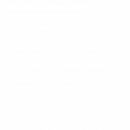
Des liens solides entre les
partenaires européens
Le partenariat de longue date entre l’UEFA et l’UE a été
récemment renouvelé et renforcé avec la
signature
d’un accord de coopération ambitieux
ciblé sur les
priorités de l’UE, dont la promotion du modèle sportif
européen, le Pacte vert, l’Union de l’égalité et un style
de vie sain pour tous.
« L’UEFA a été aux avant-postes de la campagne du
respect dès le tout début, a ajouté Aleksander Čeferin.
Ce n’est pas forcément évident pour tout le monde, car
cet objectif semble normal pour nous, et nous le
poursuivons naturellement.
» Notre combat contre la discrimination et nos
programmes visant à encourager la diversité et
l’inclusion sont intégrés à la quasi-totalité de nos