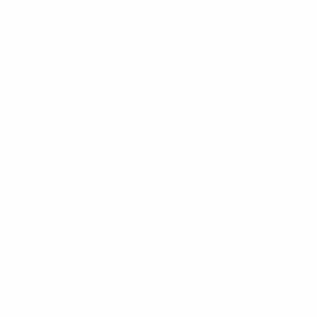
de 95 % de nos recettes à ceux qui en ont besoin dans
le monde du football. »
Le président de l’UEFA souligne que le modèle actuel
sert les intérêts du plus grand nombre – et non d’une
élite –, et établit une comparaison contrastée pour les
ministres avec le projet avorté de « Super League » et
ses partisans, dont le modèle est purement axé sur le
divertissement commercial et sur le profit.
Pas d’ouverture sans unité
L’UEFA investit ses recettes provenant de l’EURO dans
ses associations membres par l’intermédiaire du
programme HatTrick, garantissant ainsi le
développement du sport à tous les niveaux sur
l’ensemble du continent.