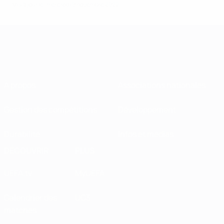
Mis à jour le: mercredi 9 novembre 2022
À propos
Associations nationales
Gestion des compétitions
Développement
Durabilité
Infos et médias
DÉCOUVRIR
PLUS
UEFA.tv
MyUEFA
Calendrier des
UC3
matches