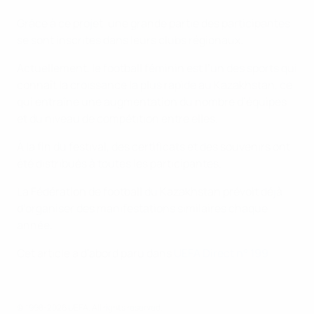
Grâce à ce projet, une grande partie des participantes
se sont inscrites dans leurs clubs régionaux.
Actuellement, le football féminin est l’un des sports qui
connaît la croissance la plus rapide au Kazakhstan, ce
qui entraîne une augmentation du nombre d’équipes
et du niveau de compétition entre elles.
À la fin du festival, des certificats et des souvenirs ont
été distribués à toutes les participantes.
La Fédération de football du Kazakhstan prévoit déjà
d’organiser des manifestations similaires chaque
année.
Cet article a d'abord paru dans
UEFA Direct n° 199
© 1998-2026 UEFA. All rights reserved.