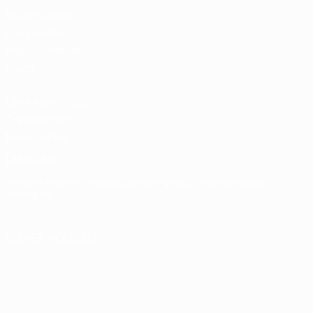
Boutique des
compétitions
masculines de
clubs
UEFA Men's Club
Competitions
Memorabilia
LANGUES
Français
English
Français
Deutsch
Русский
Español
Italiano
Português
SUIVEZ-NOUS SUR