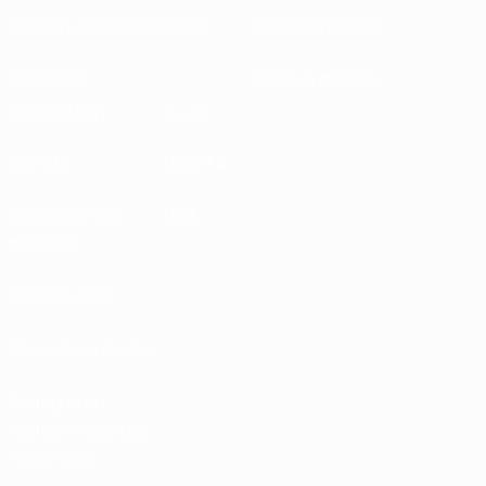
Gestion des compétitions
Développement
Durabilité
Infos et médias
DÉCOUVRIR
PLUS
UEFA.tv
MyUEFA
Calendrier des
UC3
matches
Classements
Billets/Hospitalité
Boutique du
football d'équipes
nationales