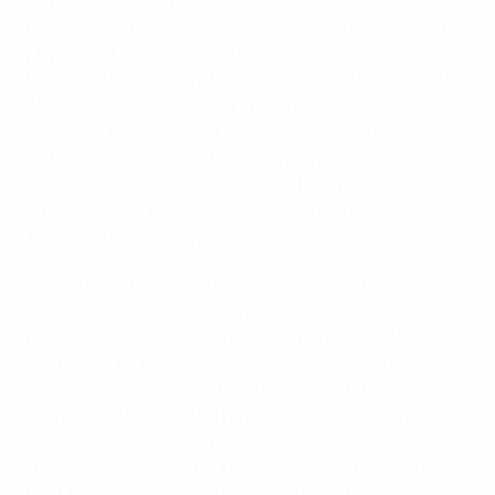
des séances régulières durant les cours d’éducation
physique quotidiens dans les écoles primaires de
premier cycle de Notre Dame, Governor’s Meadow et St
Joseph’s, et dans l’école primaire de deuxième cycle
Bishop Fitzgerald. D’autres établissements scolaires
de Gibraltar adhéreront au programme dès la
prochaine année scolaire. La GFA fournira également
aux écoles de l’équipement, comme des ballons de
football et des dossards.
« Nous sommes ravis d’avoir déployé ce programme
scolaire, a annoncé Scott Wiseman. J’aimerais
remercier les écoles et le département de l’éducation
pour leur aide et leur soutien. Dès la nouvelle année
scolaire, en septembre, nous aimerions que nos
entraîneurs puissent se rendre dans toutes les écoles
locales, afin d’intégrer des entraînements de fun
football amusants au cursus d’éducation physique
pour tous les enfants, quelles que soient leurs