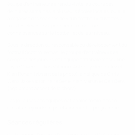
équipe d’entraîneurs a rendu visite, au cours des
dernières semaines, à plusieurs écoles locales, où elle
a organisé des séances de « fun football » ouvertes à
tous les élèves, indépendamment de leurs
connaissances sur le football et de leur niveau.
Sous la direction du responsable du développement du
football Scott Wiseman, le groupe d’entraîneurs se
compose des joueurs de l’équipe nationale masculine
Jayce Olivero, Julian Valarino, Anthony Hernandez et
Kian Ronan (absent de la photo), ainsi que de Chris
Ward, Jake Victor, Kaira Sene, Alan Martin et Dan Bent
(également absent de la photo).
Les joueuses des équipes nationales féminines de
Gibraltar rejoindront prochainement le programme.
Séances régulières
Cette année, l’équipe d’entraîneurs de la GFA anime