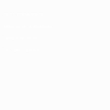
Conditions d'utilisation
Politiques de confidentialité
Politique de cookies
Paramètres des cookies
© 1998-2026 UEFA. Tous droits réservés.
La désignation UEFA, le logo de l'UEFA et toutes les marques liées aux
compétitions de l'UEFA sont protégés en tant que marques et/ou droits
d'auteur de l'UEFA. Toute utilisation de ces marques déposées à des fins
commerciales est interdite. L'utilisation de la plate-forme UEFA.com implique
que vous acceptez les Conditions générales et les Dispositions en matière de
vie privée.