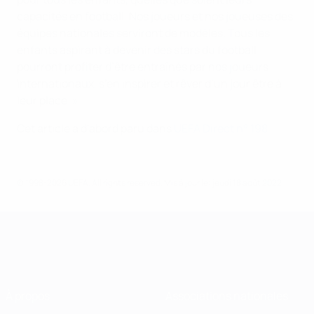
capacités en football. Nos joueurs et nos joueuses des
équipes nationales serviront de modèles. Tous les
enfants aspirant à devenir des stars du football
pourront profiter d’être entraînés par nos joueurs
internationaux, s’en inspirer et rêver d’un jour être à
leur place. »
Cet article a d'abord paru dans
UEFA Direct n° 198
© 1998-2026 UEFA. All rights reserved.
Mis à jour le: jeudi 18 août 2022
À propos
Associations nationales