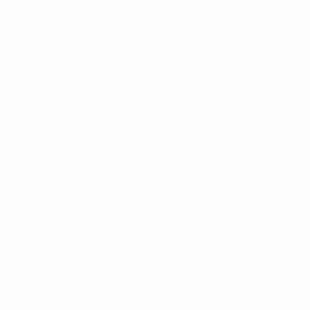
UEFA Men's Club
Competitions
Memorabilia
LANGUES
Français
English
Français
Deutsch
Русский
Español
Italiano
Português
SUIVEZ-NOUS SUR
Conditions d'utilisation
Politiques de confidentialité