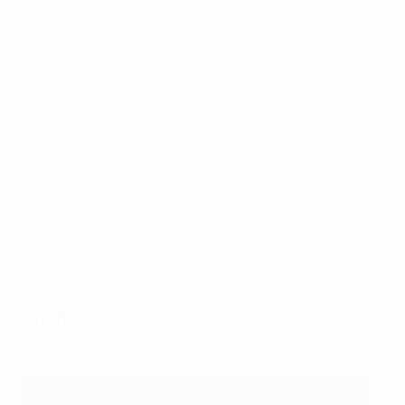
Ouvert en 2012, prenant son nom du territoire où il a
été construit dans le sud du Yorkshire
A accueilli son premier match féminin en Angleterre
en 2016
A accueilli la finale de l'EURO U17 en 2018
Matches
8 juillet : Espagne - Finlande (Groupe B, 18 heures)
12 juillet : Danemark - Finlande (Groupe B, 18 heures)
16 juillet : Finlande - Allemagne (Groupe B, 21 heures)
27 juillet : Demi-finale (21 heures)
Sheffield