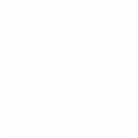
Le nouveau Wembley a ouvert ses portes en 2007,
l’ancien stade et ses tours jumelles ayant été
démolis six ans plus tôt.
Il accueillera également la finale de l'UEFA EURO
2020 après les finales de l'UEFA Champions League
2011 et 2013 ainsi que de nombreuses finales
nationales, dont celle de la Coupe d'Angleterre
féminine
Quelque 80 203 spectateurs ont assisté à la finale
du tournoi olympique féminin à Wembley en 2012,
record d'Europe pour un mach féminin
Match
31 juillet, finale (18 heures)