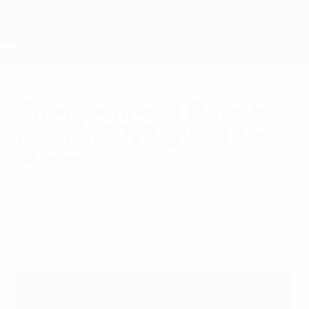
Passer
au
contenu
principal
Home
Championnat d'Europe
féminin 2022: guide des
stades
lundi 2 mai 2022
Dix stades accueillent l'EURO 2022 en
Angleterre.