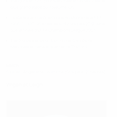
Inauguré en 1910 pour Manchester United, c'est le
plus grand stade du Royaume-Uni.
Le stade a accueilli la Coupe du Monde de la FIFA
1966, l'EURO '96 et les Jeux olympiques 2012, ainsi
que la finale d'UEFA Champions League 2003.
Il se trouve à environ 4 km du centre ville de
Manchester, dans le quartier de Trafford.
Match
6 juillet : Angleterre - Autriche (Groupe A, 21 heures)
Wigan et Leigh