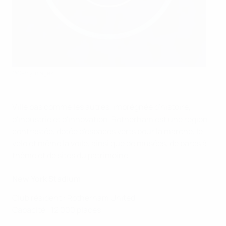
©Getty Images
Ville pas comme les autres, imprégnée d'histoire,
d'industrie et d'innovation. Rotherham est une région
contrastée, dotée d'espaces verts pour la marche, le
vélo et même la voile, ainsi que de musées, de parcs à
thème et de sites du patrimoine.
New York Stadium
Club résident : Rotherham United
Capacité : 12 000 places