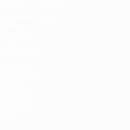
UEFA.tv
MyUEFA
Calendrier des
UC3
matches
Classements
Billets/Hospitalité
Boutique du
football d'équipes
nationales
Boutique des
compétitions
masculines de
clubs