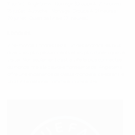
11 juillet : Angleterre - Norvège (Groupe A, 21 heures)
15 juillet : Autriche - Norvège (Groupe A, 21 heures)
20 juillet : Quart de finale (21 heures)
Londres
Ville-monde, Londres reste l'un des endroits les plus
divers, les plus passionnants et les plus dynamiques à
visiter. Non seulement c'est la ville la plus connectée
du monde, mais la capitale florissante de l'Angleterre
offre une expérience de classe mondiale, célébrant le
sport international comme aucune autre.