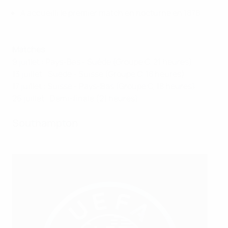
A accueilli le premier match en nocturne en 1878
Matches
9 juillet : Pays-Bas - Suède (Groupe C, 21 heures)
13 juillet : Suède - Suisse (Groupe C, 18 heures)
17 juillet : Suisse - Pays-Bas (Groupe C, 18 heures)
26 juillet : Demi-finale (21 heures)
Southampton