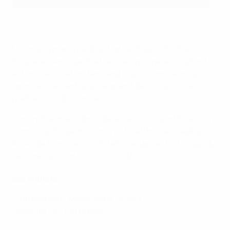
Lynne Cameron for The FA
Mélange dynamique d'un fier héritage industriel,
d'espaces verdoyants et de villes prospères, Trafford
est une destination familière pour les amateurs de
sport, accueillant régulièrement des visiteurs des
quatre coins du monde.
L'arrondissement abrite deux des sites sportifs les plus
connus du Royaume-Uni à Old Trafford : le Théâtre des
Rêves de Manchester United et le terrain historique du
Lancashire County Cricket Club.
Old Trafford
Club résident : Manchester United
Capacité : 74 000 places