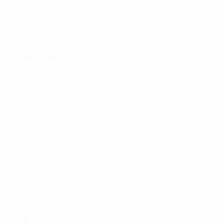
000 habitants et son économie est florissante. Milton
Keynes est un leader mondial en matière d'innovation
intelligente et durable et de technologie verte.
Stadium MK
Club résident : MK Dons
Capacité : 30 000 places
Ouvert en 2007 dans la banlieue de cette ville du
sud-ouest
Les féminines et les moins de 21 ans de l'Angleterre y
ont joué plusieurs fois
A accueilli trois matches de la Coupe du Monde de
rugby à XV 2015 et des concerts
Matches