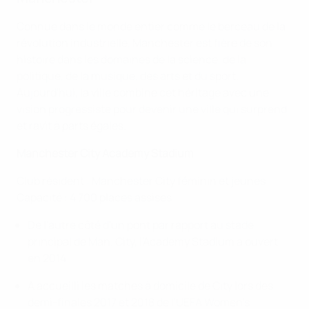
Connue dans le monde entier comme le berceau de la
révolution industrielle, Manchester est fière de son
histoire dans les domaines de la science, de la
politique, de la musique, des arts et du sport.
Aujourd'hui, la ville combine cet héritage avec une
vision progressiste pour devenir une ville qui surprend
et ravit à parts égales.
Manchester City Academy Stadium
Club résident : Manchester City féminin et jeunes
Capacité : 4 700 places assises
De l'autre côté d'un pont par rapport au stade
principal de Man. City, l'Academy Stadium a ouvert
en 2014
A accueilli les matches à domicile de City lors des
demi-finales 2017 et 2018 de l'UEFA Women's