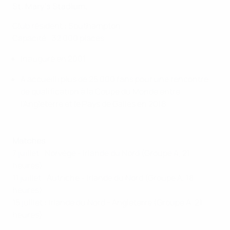
St. Mary’s Stadium,
Club résident : Southampton
Capacité : 32 000 places
Inauguré en 2001
A accueilli plus de 25 000 fans pour une rencontre
de qualification à la Coupe du Monde entre
l'Angleterre et le Pays de Galles en 2018
Matches
7 juillet : Norvège - Irlande du Nord (Groupe A, 21
heures)
11 juillet : Autriche - Irlande du Nord (Groupe A, 18
heures)
15 juillet : Irlande du Nord - Angleterre (Groupe A, 21
heures)