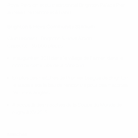
Royal Pavilion et du traditionnel Brighton Palace Pier
au Sea Life Centre et à l'i360.
Brighton & Hove Community Stadium
Club résident : Brighton & Hove Albion
Capacité : 30 000 places
Inauguré en 2011 dans le village de Falmer, dans le
nord de cette ville de la côte sud
En plus des matches de Premier League de Brighton,
le stade a été le lieu de rencontre pour des matches
féminins anglais
A accueilli des matches de la Coupe du Monde de
rugby à XV 2015
Matches