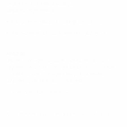
Leigh Centurions (Rugby League)
Capacité : 8 000 places
Inauguré en 2008 pour les Leigh Centurions
A accueilli la Coupe du Monde de rugby en 2013
Matches
9 juillet : Portugal - Suisse (Groupe C, 18 heures)*
13 juillet : Pays-Bas - Portugal (Groupe C, 21 heures)*
17 juillet : Suède - Portugal (Groupe C, 18 heures)*
22 juillet : quart de finale (21 heures)
Le Portugal remplace la Russie
© 1998-2026 UEFA. All rights reserved.
Mis à jour le: jeudi 23 juin 2022