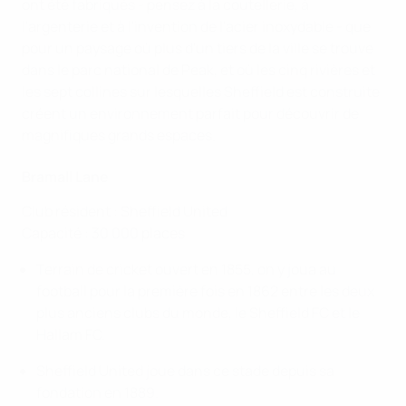
ont été fabriqués - pensez à la coutellerie, à
l'argenterie et à l'invention de l'acier inoxydable - que
pour un paysage où plus d'un tiers de la ville se trouve
dans le parc national de Peak, et où les cinq rivières et
les sept collines sur lesquelles Sheffield est construite
créent un environnement parfait pour découvrir de
magnifiques grands espaces.
Bramall Lane
Club résident : Sheffield United
Capacité : 30 000 places
Terrain de cricket ouvert en 1855, on y joua au
football pour la première fois en 1862 entre les deux
plus anciens clubs du monde, le Sheffield FC et le
Hallam FC.
Sheffield United joue dans ce stade depuis sa
fondation en 1889.