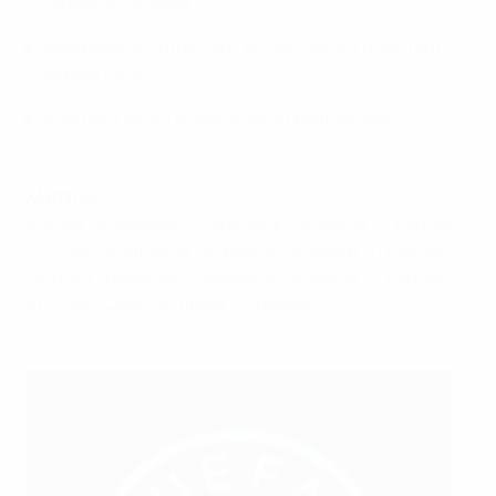
l'ouest de Londres
Remplace le Griffin Park, qui accueillait Brentford
depuis 1904
Rive nord de la Tamise, près du pont de Kew
Matches
8 juillet : Allemagne - Danemark (Groupe B, 21 heures)
12 juillet : Allemagne - Espagne (Groupe B, 21 heures)
16 juillet : Danemark - Espagne (Groupe B, 21 heures)
21 juillet : Quart de finale (21 heures)