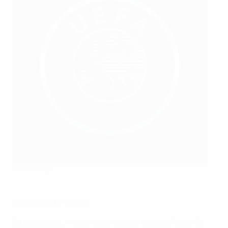
©Getty Images
Leigh Sports Village
Club résident : Manchester United Women/Youth &