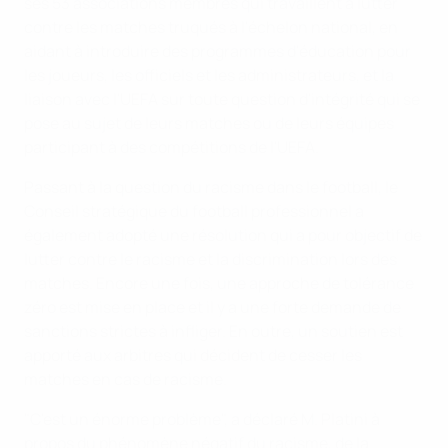
ses 53 associations membres qui travaillent à lutter
contre les matches truqués à l'échelon national, en
aidant à introduire des programmes d'éducation pour
les joueurs, les officiels et les administrateurs, et la
liaison avec l'UEFA sur toute question d'intégrité qui se
pose au sujet de leurs matches ou de leurs équipes
participant à des compétitions de l'UEFA.
Passant à la question du racisme dans le football, le
Conseil stratégique du football professionnel a
également adopté une résolution qui a pour objectif de
lutter contre le racisme et la discrimination lors des
matches. Encore une fois, une approche de tolérance
zéro est mise en place et il y a une forte demande de
sanctions strictes à infliger. En outre, un soutien est
apporté aux arbitres qui décident de cesser les
matches en cas de racisme.
"C'est un énorme problème", a déclaré M. Platini à
propos du phénomène négatif du racisme, de la