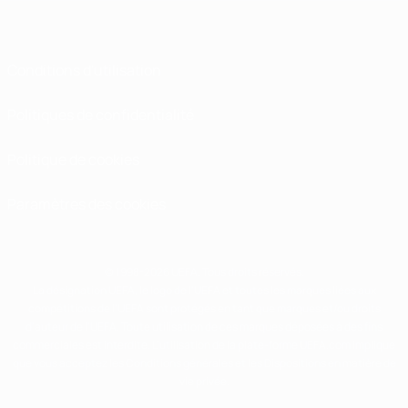
Conditions d'utilisation
Politiques de confidentialité
Politique de cookies
Paramètres des cookies
© 1998-2026 UEFA. Tous droits réservés.
La désignation UEFA, le logo de l'UEFA et toutes les marques liées aux
compétitions de l'UEFA sont protégés en tant que marques et/ou droits
d'auteur de l'UEFA. Toute utilisation de ces marques déposées à des fins
commerciales est interdite. L'utilisation de la plate-forme UEFA.com implique
que vous acceptez les Conditions générales et les Dispositions en matière de
vie privée.