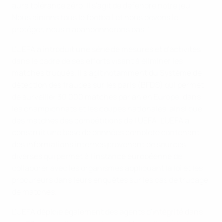
aura tolérance zéro. Il s'agit de défendre notre jeu.
Nous aimons tous le football et nous devons le
protéger, nous n'abandonnerons pas."
L'UEFA a introduit une série de mesures et d'activités
dans le cadre de ses efforts visant à éliminer les
matches truqués. Il s'agit notamment du Système de
détection des fraudes sur les paris (BFDS) qui permet
de surveiller 30 000 matches par an en Europe, dans
les championnats et les coupes nationales, ainsi que
des matches des compétitions de l'UEFA. L'UEFA a
construit une base de données complète contenant
des informations internes provenant de sources
diverses qui permet à l'instance européenne de
collaborer avec les organismes appliquant la loi et les
procureurs dans leurs enquêtes sur les cas de trucage
de matches.
L'UEFA déploie également des agents d'intégrité dans