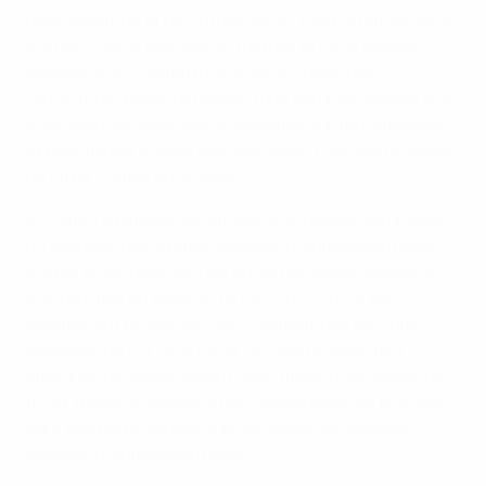
discrimination et de l'intolérance. "Il est le fait de gens
qui n'ont rien à voir avec le football et nous devons
essayer de le combattre sur deux fronts. Par
l'éducation d'abord à travers tous les programmes que
nous menons avec des organisations internationales,
et ensuite par le biais des sanctions. C'est notre devoir
de lutter contre le racisme."
M. Platini a exprimé sa satisfaction devant les progrès
du système des arbitres assistants supplémentaires,
qui est entré dans les Lois du Jeu en juillet dernier et
qui a été mis en place à l'UEFA EURO 2012. Il est
maintenant utilisé dans les compétitions de clubs
majeures de l'UEFA. À Sofia, le Comité exécutif a
approuvé un financement spécifique d'une valeur de
10 M€ d'aide aux associations nationales sur trois ans
pour mettre en œuvre le programme des arbitres
assistants supplémentaires.