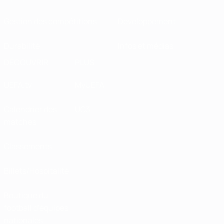
Gestion des compétitions
Développement
Durabilité
Infos et médias
DÉCOUVRIR
PLUS
UEFA.tv
MyUEFA
Calendrier des
UC3
matches
Classements
Billets/Hospitalité
Boutique du
football d'équipes
nationales