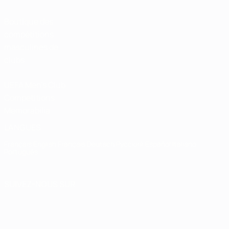
Boutique des
compétitions
masculines de
clubs
UEFA Men's Club
Competitions
Memorabilia
LANGUES
Français
English
Français
Deutsch
Русский
Español
Italiano
Português
SUIVEZ-NOUS SUR