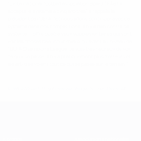
"L'International football association Board (IFAB) a
accepté le système à cinq arbitres", a rappelé le
président de l'UEFA, "et nous allons continuer avec ce
système dans nos compétitions. Il n'y a rien contre ce
système. Il offre quatre yeux supplémentaires qui vont
voir les choses beaucoup mieux qu'avant au niveau de
l'UEFA Champions League. Je suis très heureux de voir
ce qu'il se passe. Il n'y a pratiquement plus d'erreurs et
les arbitres voient tout ce qui se passe sur le terrain."
© 1998-2026 UEFA. All rights reserved.
Mis à jour le: lundi 13 février 2017
À propos
Associations nationales