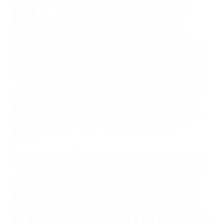
contre les matches truqués dans le football, que
L'UEFA considère notamment comme l'une des
menaces les plus graves pour la bonne santé du
football. Un fait que Michel Platini met en avant. "Dès
que nous apprenons quelque chose d'important, que
nous avons la preuve que des matches sont truqués,
les sanctions seront adoptée avec un tolérance zéro",
a-t-il dit. "Je compte sur le monde du football, et tous
ceux qui aiment le football, pour aider à éradiquer ce
fléau parce que les matches truqués représentent le
problème le plus important qui puisse toucher le
football."
"Si demain vous allez matches en sachant ce que sera
le résultat est connu à l'avance", explique le président
de l'UEFA, "il ne sert plus à rien de se déplacer. Notre
sport sera tué. Nous devons absolument protéger le
football et ne montrer aucune pitié envers ceux qui
enfreignent les règles. Joueurs, arbitres, dirigeants, il y