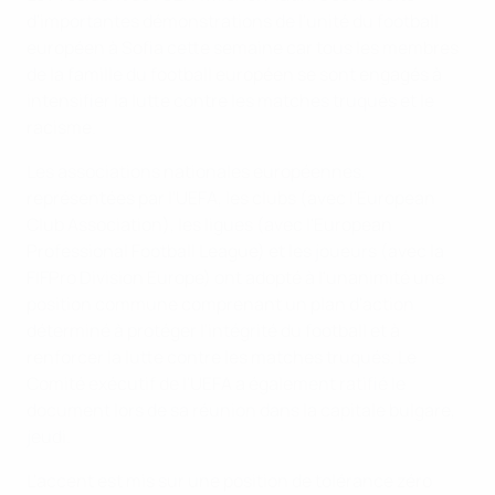
d'importantes démonstrations de l'unité du football
européen à Sofia cette semaine car tous les membres
de la famille du football européen se sont engagés à
intensifier la lutte contre les matches truqués et le
racisme.
Les associations nationales européennes,
représentées par l'UEFA, les clubs (avec l'European
Club Association), les ligues (avec l'European
Professional Football League) et les joueurs (avec la
FIFPro Division Europe) ont adopté à l'unanimité une
position commune comprenant un plan d'action
déterminé à protéger l'intégrité du football et à
renforcer la lutte contre les matches truqués. Le
Comité exécutif de l'UEFA a également ratifié le
document lors de sa réunion dans la capitale bulgare,
jeudi.
L'accent est mis sur une position de tolérance zéro