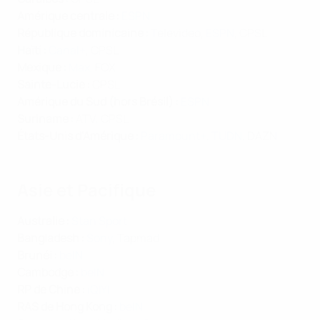
Amérique centrale :
ESPN
République dominicaine :
Televideo,
ESPN
, CPSL
Haïti :
Canal+
, CPSL
Mexique :
Max
, FOX
Sainte-Lucie :
CPSL
Amérique du Sud (hors Brésil) :
ESPN
Suriname :
ATV, CPSL
États-Unis d’Amérique :
Paramount+
,
TUDN
, DAZN
Asie et Pacifique
Australie :
Stan Sport
Bangladesh :
Sony
, Tapmad
Brunéi :
beIN
Cambodge :
beIN
RP de Chine :
iQIYI
RAS de Hong Kong :
beIN