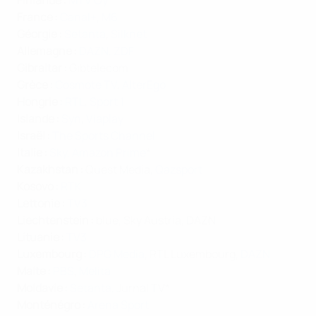
Finlande :
MTV Oy
France :
Canal+
,
M6
Géorgie :
Setanta
,
Silknet
Allemagne :
DAZN
,
ZDF
Gibraltar
:
Gibtelecom
Grèce :
Cosmote TV
,
AlterEgo
Hongrie :
RTL
,
Sport 1
Islande :
Syn
,
Viaplay
Israël :
The Sports Channel
Italie :
Sky
,
Amazon Prime
*
Kazakhstan :
Quest Media,
Qazsport
Kosovo :
RTK
Lettonie :
TV3
Liechtenstein :
blue, Sky Austria, DAZN
Lituanie :
TV3
Luxembourg :
DPG Media
, RTL Luxembourg,
DAZN
Malte :
PBS
,
Melita
Moldavie :
Setanta
, Jurnal TV*
Monténégro :
Arena Sport