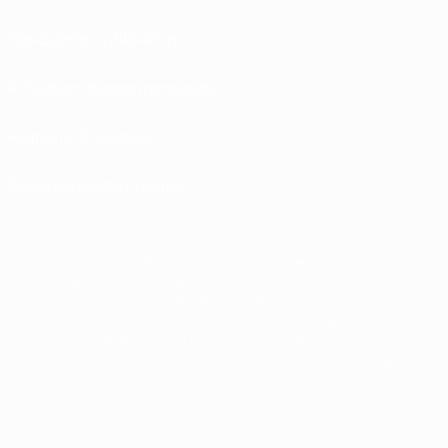
Conditions d'utilisation
Politiques de confidentialité
Politique de cookies
Paramètres des cookies
© 1998-2026 UEFA. Tous droits réservés.
La désignation UEFA, le logo de l'UEFA et toutes les marques liées aux
compétitions de l'UEFA sont protégés en tant que marques et/ou droits
d'auteur de l'UEFA. Toute utilisation de ces marques déposées à des fins
commerciales est interdite. L'utilisation de la plate-forme UEFA.com implique
que vous acceptez les Conditions générales et les Dispositions en matière de
vie privée.