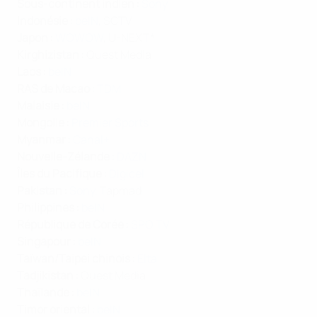
Sous-continent indien :
Sony
Indonésie :
beIN
, SCTV
Japon :
WOWOW
, U-NEXT*
Kirghizistan :
Quest Media
Laos :
beIN
RAS de Macao :
TDM
Malaisie :
beIN
Mongolie :
Premier Sports
Myanmar :
Canal+
Nouvelle-Zélande :
DAZN
Îles du Pacifique :
Digicel
Pakistan :
Sony
, Tapmad
Philippines :
beIN
République de Corée :
SPO TV
Singapour :
beIN
Taïwan/Taipei chinois
:
Elta
Tadjikistan :
Quest Media
Thaïlande :
beIN
Timor oriental :
beIN