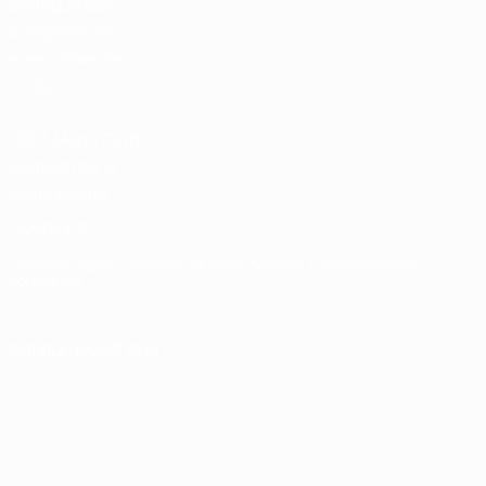
Boutique des
compétitions
masculines de
clubs
UEFA Men's Club
Competitions
Memorabilia
LANGUES
Français
English
Français
Deutsch
Русский
Español
Italiano
Português
SUIVEZ-NOUS SUR