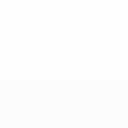
Turkménistan :
Quest Media
Ouzbékistan :
Z’OR TV, MTRK, Quest Media
Vietnam :
VTVCab
,
Viettel
Diffusions à bord des avions et des navires :
Sport24
*Droits sur les résumés uniquement
**Droits sur les clips uniquement
© 1998-2026 UEFA. All rights reserved.
Mis à jour le: vendredi 29 mai 2026
À propos
Associations nationales