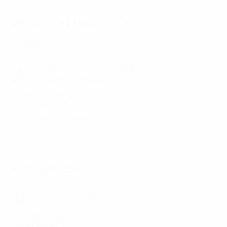
Afrique et Moyen-Orient
Cameroun :
SuperSport
,
Canal+
,
New World TV
Côte d’Ivoire :
NCI,
SuperSport
, Canal+,
New World TV
Maurice :
MBC,
SuperSport
, Canal+,
New World TV
Moyen-Orient et Afrique du Nord
:
beIN
Nigéria :
SuperSport
Afrique du Sud :
SuperSport
Afrique subsaharienne :
SuperSport
,
New World TV
,
Canal+
Amériques
Argentine :
FOX Sports Argentina,
ESPN
Brésil :
TNT Sports
, SBT
Canada :
DAZN
Caraïbes :
CPSL