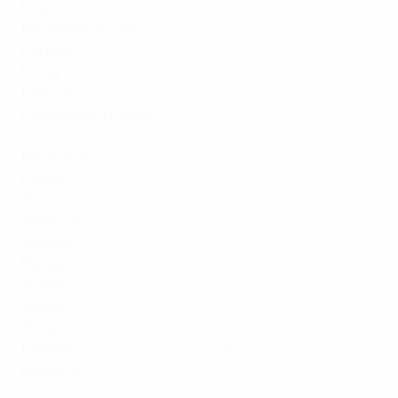
Pays-Bas :
Ziggo Sport
Macédoine du Nord :
Arena Sport
Norvège :
TV2 Norway
Pologne :
Canal+
, TVP
Portugal :
Sport TV
,
DAZN
*
République d’Irlande :
RTE
,
Premier Sports
,
Virgin
Media
*
Roumanie :
DIGI
Russie :
Okko
Serbie :
Arena Sport
, RTS
Slovaquie :
TV Nova
Slovénie :
Pro Plus
,
Sportklub
Espagne :
Telefonica
, RTVE
Suède :
Viaplay
Suisse
:
blue
,
SRG
Turquie :
TRT
Ukraine :
Megogo
, Football TV UA*
Royaume-Uni :
HBO Max
, BBC*