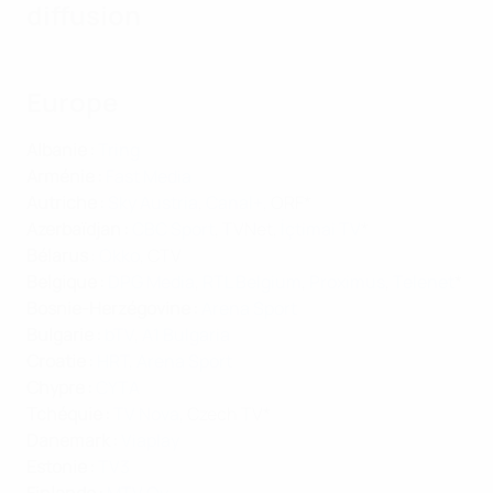
diffusion
Europe
Albanie :
Tring
Arménie :
Fast Media
Autriche :
Sky Austria
,
Canal+
, ORF*
Azerbaïdjan :
CBC Sport
, TVNet,
İçtimai TV
*
Bélarus
:
Okko
, CTV
Belgique :
DPG Media
,
RTL Belgium
,
Proximus
,
Telenet
*
Bosnie-Herzégovine :
Arena Sport
Bulgarie :
bTV
,
A1 Bulgaria
Croatie :
HRT
,
Arena Sport
Chypre :
CYTA
Tchéquie :
TV Nova
, Czech TV*
Danemark :
Viaplay
Estonie :
TV3