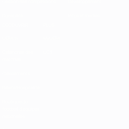
Gestion des compétitions
Développement
Durabilité
Infos et médias
DÉCOUVRIR
PLUS
UEFA.tv
MyUEFA
Calendrier des
UC3
matches
Classements
Billets/Hospitalité
Boutique du
football d'équipes
nationales