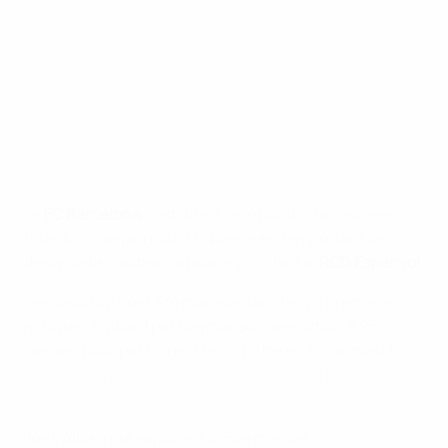
Liga, 25 avril
©AFP/Getty Images
Le
FC Barcelona
s'est offert cinq points d'avance en
tête du championnat d'Espagne en remportant le
derby de la capitale catalane 2-0 chez le
RCD Espanyol
.
Les deux buts ont été marqué dans les 25 premières
minutes. D'abord par Neymar sur une action à 25
passes, pour par Lionel Messi. Entré en fin de match,
Xavi Hernández est devenu le 8e joueur à participer à
500 matches de Liga.
Jordi Alba a été expulsé à la 54e minute.