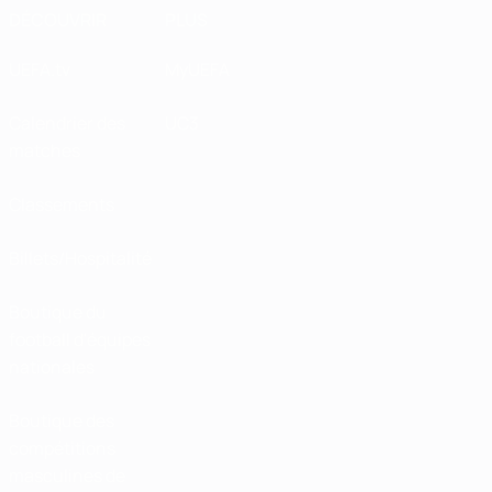
DÉCOUVRIR
PLUS
UEFA.tv
MyUEFA
Calendrier des
UC3
matches
Classements
Billets/Hospitalité
Boutique du
football d'équipes
nationales
Boutique des
compétitions
masculines de