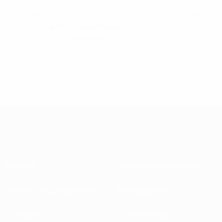
Antoine Griezmann, de son côté, a marqué un doublé
pour le
Club Atlético de Madrid
qui s'est imposé 3-0 à
domicile contre l'
Elche CF
.
© 1998-2026 UEFA. All rights reserved.
Mis à jour le: dimanche 26 avril 2015
À propos
Associations nationales
Gestion des compétitions
Développement
Durabilité
Infos et médias