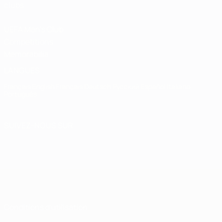
clubs
UEFA Men's Club
Competitions
Memorabilia
LANGUES
Français
English
Français
Deutsch
Русский
Español
Italiano
Português
SUIVEZ-NOUS SUR
Conditions d'utilisation