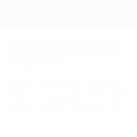
Passer
au
contenu
principal
Home
Barcelone remporte son
derby à dix
samedi 25 avril 2015
par Joseph Walker
Neymar et Lionel Messi ont marqué pour le
FC Barcelone dans le derby contre le RCD
Espanyol malgré 36 minutes jouées à dix.