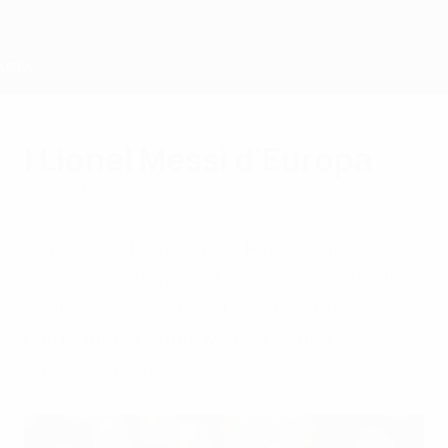
Passer
au
contenu
principal
Home
I Lionel Messi d'Europa
mardi 4 février 2014
Dopo il trasferimento di Ryan Gauld allo
Sporting Lisbona, UEFA.com è andato alla
ricerca dei giocatori che sono stati
paragonati a Lionel Messi nel proprio
paese d'origine.