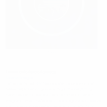
Insigne sta facendo bene a Napoli
©AFP/Getty Images
Il Messi dello Stadio Adriatico
Lorenzo Insigne
L'attaccante dell'SSC Napoli è stato soprannominato
'Messi dell'Adriatico' grazie ai 18 gol che nel 2011/12
hanno aiutato il Pescara Calcio a tornare in Serie A.
Insigne è tornato nella sua città la stagione successiva
ma, come molti napoletani, ama di più un altro No10