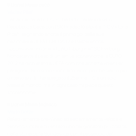
Il Lionel Messi ceco
Václav Pilař
L'attaccante, alto 1,70 m, ha fatto parlare di sé in
Repubblica Ceca con l'SK Hradec Králové e l'FC Viktoria
Plzeň, segnando anche il primo gol della sua
nazionale a UEFA EURO 2012 e trasferendosi
successivamente al VfL Wolfsburg e all'SC Freiburg.
Nonostante il peso di un simile soprannome, a EURO
2012 ha dichiarato a UEFA.com che accetta volentieri i
paragoni. "Non sono molto alto, ecco perché siamo più
o meno simili - ha spiegato il 25enne -. C'è un solo
Messi al mondo, ma in ogni caso mi piace questo
soprannome".
Il Lionel Messi tedesco
Mario Götze
Relativamente brevilineo ed estremamente veloce e
tecnico, Götze è diventato uno dei giocatori più costosi
nella storia della Bundesliga con il passaggio dal