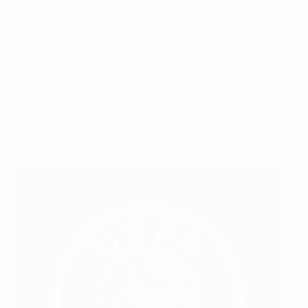
Borussia Dortmund all'FC Bayern München, che ad
aprile 2013 si è avvalso della clausola di rescissione e
non ha esitato a spendere 37 milioni di euro. Tuttavia, i
paragoni con Messi non sono così apprezzati. "Il Messi
tedesco? Io? - ha dichiarato una volta -. No, piuttosto
vorrei essere il Cristiano Ronaldo tedesco". Con dieci
gol in 20 gare di Bundesliga disputate da titolare la
scorsa stagione, potrebbe essere sulla buona strada.