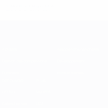
© 1998-2026 UEFA. All rights reserved.
Mis à jour le: mercredi 4 octobre 2017
À propos
Associations nationales
Gestion des compétitions
Développement
Durabilité
Infos et médias
DÉCOUVRIR
PLUS
UEFA.tv
MyUEFA
Calendrier des
UC3