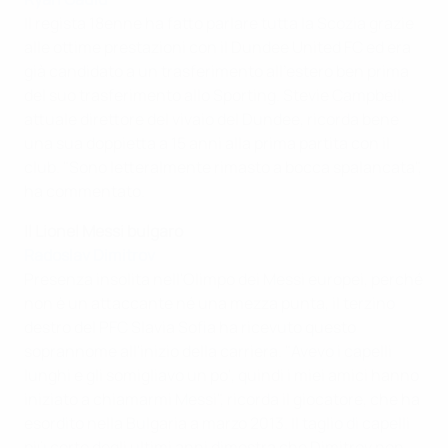
Il regista 18enne ha fatto parlare tutta la Scozia grazie
alle ottime prestazioni con il Dundee United FC ed era
già candidato a un trasferimento all'estero ben prima
del suo trasferimento allo Sporting. Stevie Campbell,
attuale direttore del vivaio del Dundee, ricorda bene
una sua doppietta a 15 anni alla prima partita con il
club. "Sono letteralmente rimasto a bocca spalancata",
ha commentato.
Il Lionel Messi bulgaro
Radoslav Dimitrov
Presenza insolita nell'Olimpo dei Messi europei, perché
non è un attaccante né una mezza punta, il terzino
destro del PFC Slavia Sofia ha ricevuto questo
soprannome all'inizio della carriera. "Avevo i capelli
lunghi e gli somigliavo un po', quindi i miei amici hanno
iniziato a chiamarmi Messi", ricorda il giocatore, che ha
esordito nella Bulgaria a marzo 2013. Il taglio di capelli
più corto degli ultimi anni dimostra che Dimitrov non