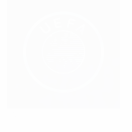
Pilař a UEFA EURO 2012
©Getty Images