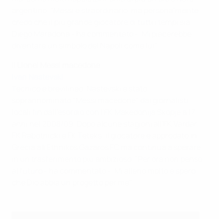
argentino. "Messi è straordinario, ma personalmente
credo che il più grande giocatore di tutti i tempi sia
Diego Maradona - ha commentato -. Mi piacerebbe
diventare un simbolo del Napoli come lui".
Il Lionel Messi macedone
Ivan Nastevski
Tecnico e brevilineo, Nastevski è stato
soprannominato "Messi macedone" dai giornalisti
locali fin dall'esordio con l'FK Makedonija Skopje a 17
anni nel 2008/09. Dopo alcune stagioni all'FK Vardar,
FK Rabotnicki e FK Teteks, il giocatore è approdato in
Grecia all'Ethnikos Gazaros FC ma continua a sperare
in un trasferimento più ambizioso. "Per ora non penso
al futuro - ha commentato -. Mi alleno molto e spero
che Dio abbia un progetto per me".