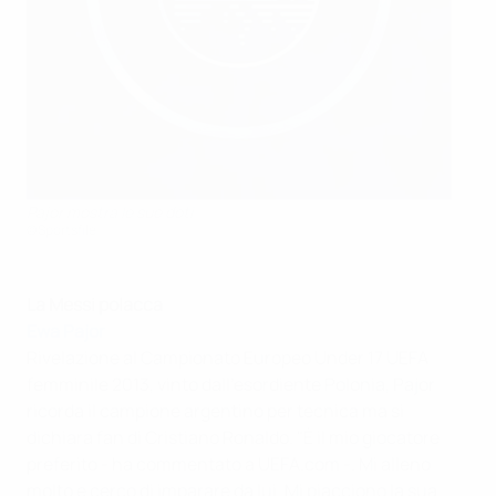
Pajor mostra le sue doti
©Sportsfile
La Messi polacca
Ewa Pajor
Rivelazione al Campionato Europeo Under 17 UEFA
femminile 2013, vinto dall'esordiente Polonia, Pajor
ricorda il campione argentino per tecnica ma si
dichiara fan di Cristiano Ronaldo. "È il mio giocatore
preferito - ha commentato a UEFA.com -. Mi alleno
molto e cerco di imparare da lui. Mi piacciono la sua