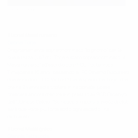
Torje festeggia
©Getty Images
Il Lionel Messi rumeno
Gabriel Torje
Originariamente soprannominato "lo gnomo" per la
sua altezza (1,67 m), Torje è stato soprannominato "il
Messi rumeno" all'esordio con l'FCU Politehnica
Timişoara a 16 anni, passando all'FC Dinamo Bucureşti
due anni dopo. Il Ct Victor Pițurcă spera che Torje, che
ora ha 24 anni ed è titolare in nazionale, possa
crescere ancora mentre è in prestito all'RCD Espanyol
dall'Udinese Calcio. "Se riesce a imporsi a livello di club,
sarà due volte più forte sotto ogni aspetto", ha
dichiarato.
Il Lionel Messi greco
Giannis Fetfatzidis