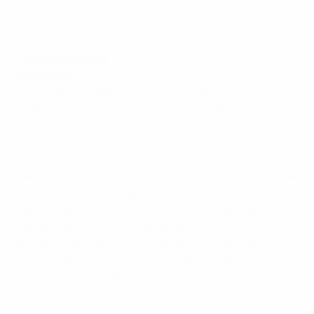
velocità, il dribbling e le punizioni. Il suo tiro è
incredibile".
Il Messi israeliano
Gai Assulin
Una vaga somiglianza fisica e un repertorio simile di
prodezze a metà campo hanno spinto i tifosi a
chiamare Assulin 'il Messi israeliano'. Il giocatore, 22
anni, ha avuto la possibilità di ammirare il suo
campione di riferimento mentre giocava nelle giovanili
dell'FC Barcelona, ma dopo qualche anno nell'orbita del
Manchester City FC è approdato in Spagna, in prestito
dal Granada CF all'Hércules CF. "Non mi piace essere
paragonato a Messi - ha spiegato Assulin nel 2011 -.
Non sarò mai come lui. È il giocatore più forte del
mondo, mentre io sono un giovane che cerca di
imparare i segreti del calcio".