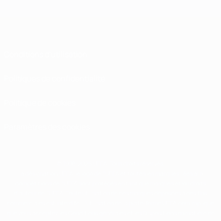
Conditions d'utilisation
Politiques de confidentialité
Politique de cookies
Paramètres des cookies
© 1998-2026 UEFA. Tous droits réservés.
La désignation UEFA, le logo de l'UEFA et toutes les marques liées aux
compétitions de l'UEFA sont protégés en tant que marques et/ou droits
d'auteur de l'UEFA. Toute utilisation de ces marques déposées à des fins
commerciales est interdite. L'utilisation de la plate-forme UEFA.com implique
que vous acceptez les Conditions générales et les Dispositions en matière de