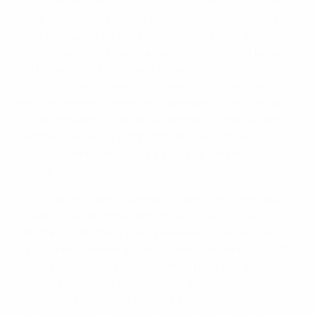
"Nous sommes entre 1 000 et 1 500 Danois ici", estime
Jakob Lauersen, les joues peintes aux couleurs de son
pays. Les supporters se sont mélangés pour assister au
match d'ouverture du Groupe A, qui s'est soldé par un
nul 0-0 entre la Finlande et l'Italie, avant de marcher
comme un seul homme vers Gamla Ullevi pour la
rencontre de la Suède et du Danemark. "C'est sympa
de voir différents types de supporters", a indiqué Ann
Ekstrand, de l'association officielle de supporters
suédois, Camp Sweden. "Il y a plus de femmes et de
jeunes."
Si Ekstrand et Dane Lauersen avaient des billets pour
le match, les fan zones portent un objectif plus
ambitieux, comme le souligne le responsable de la fan
zone Daniel Svenberg. "C'est une manière de porter la
fête du football à tout le monde, et pas juste à ceux qui
ont une place au stade", explique-t-il. Embrassant
fièrement du regard le parvis, il ajoute : "C'est le