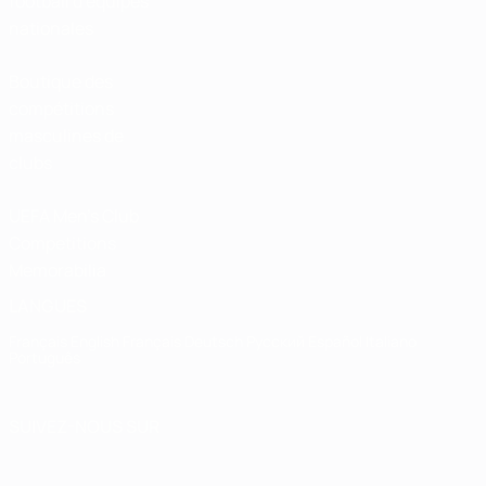
football d'équipes
nationales
Boutique des
compétitions
masculines de
clubs
UEFA Men's Club
Competitions
Memorabilia
LANGUES
Français
English
Français
Deutsch
Русский
Español
Italiano
Português
SUIVEZ-NOUS SUR