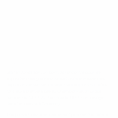
La fan zone de Göteborg à l'UEFA EURO féminin
©Sportsfile
Les fan zones sont un point de rencontre pour les
supporters des grandes compétitions européennes
depuis un certain temps déjà, mais aujourd'hui, elles
font leurs premiers pas au Championnat d'Europe
féminin de l'UEFA 2013 en Suède. UEFA.com plonge
dans l'ambiance à Göteborg.
Il ne pouvait y avoir emplacement plus central dans la