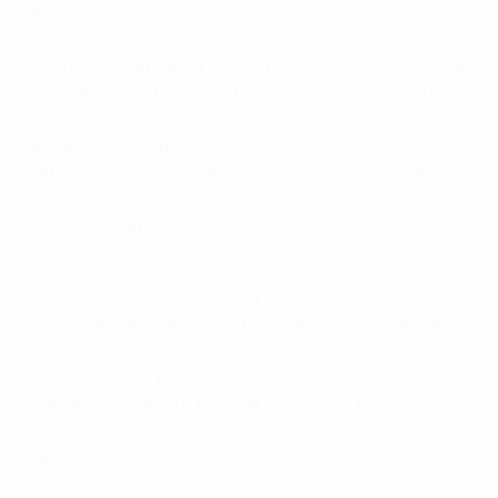
deuxième ville suédoise que le parvis du Stora Teatern,
en plein sur la Kungsportsavenyn. Au cours des
prochaines semaines, ce site de choix à Göteborg sera
le site incontournable pour venir voir les matches de
l'UEFA EURO féminin. "C'est un tournoi marqué par de
nombreuses premières", explique le directeur du
tournoi Göran Havik. "Notamment parce que c'est la
première fois que des fan zones sont installées lors
d'un EURO féminin."
Des buvettes, des attractions et un écran géant ont
été installés à Göteborg, tout comme dans les six
autres fan zones des villes hôtes suédoises. Ouvertes
au public depuis mercredi, celle de Göteborg a
rapidement été envahie une foule jaune et bleu venue
soutenir le premier match de l'équipe locale. Mais un
contingent non négligeable de danois rouge et blanc
s’est également présenté.