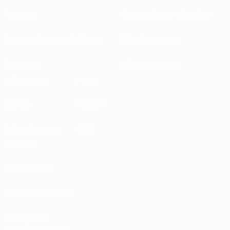
À propos
Associations nationales
Gestion des compétitions
Développement
Durabilité
Infos et médias
DÉCOUVRIR
PLUS
UEFA.tv
MyUEFA
Calendrier des
UC3
matches
Classements
Billets/Hospitalité
Boutique du