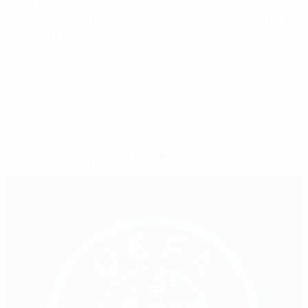
moment idéal pour installer des fan zones lors d'un
tournoi féminin. Regardez comme la place est noire de
monde !"
© 1998-2026 UEFA. All rights reserved.
Mis à jour le: mercredi 4 décembre 2013
Sélectionné pour vous