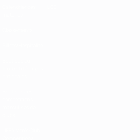
Calendrier des
UC3
matches
Classements
Billets/Hospitalité
Boutique du
football d'équipes
nationales
Boutique des
compétitions
masculines de
clubs
UEFA Men's Club
Competitions