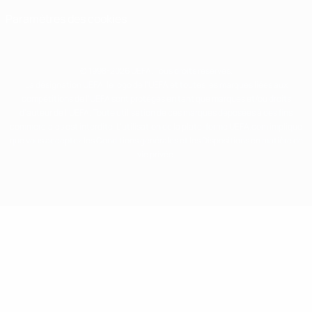
Paramètres des cookies
© 1998-2026 UEFA. Tous droits réservés.
La désignation UEFA, le logo de l'UEFA et toutes les marques liées aux
compétitions de l'UEFA sont protégés en tant que marques et/ou droits
d'auteur de l'UEFA. Toute utilisation de ces marques déposées à des fins
commerciales est interdite. L'utilisation de la plate-forme UEFA.com implique
que vous acceptez les Conditions générales et les Dispositions en matière de
vie privée.