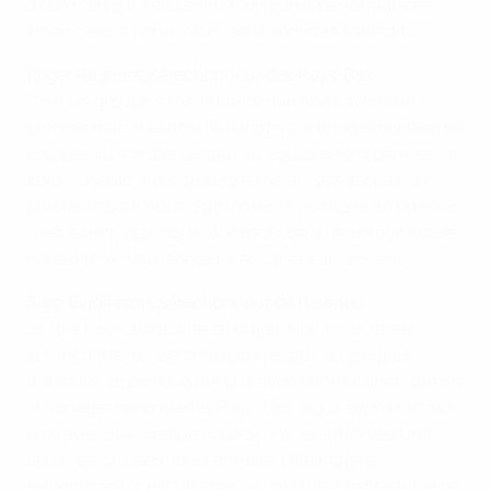
à son meilleur, réussir les meilleures performances,
sinon c'est la porte. Alors nous sommes satisfaits.
Roger Reijners, sélectionneur des Pays-Bas
C'est un groupe difficile parce que nous avons un
premier match contre l'Allemagne, l'une des meilleures
équipes au monde. Les autres équipes sont bonnes. Je
les ai vu jouer alors ce sera difficile. Ce n'est pas un
problème pour nous d'affronter l'Allemagne en premier.
C'est comme ça. Nous jouons d'abord l'Allemagne alors
nous allons nous concentrer sur cet adversaire.
Siggi Eyjólfsson, sélectionneur de l'Islande
Je suis très satisfait de ce tirage. Nos adversaires
seront difficiles, comme dans les autres groupes
d'ailleurs. Je pense que nous avons une chance contre
la Norvège et contre les Pays-Bas. Nous avons fait jeu
égal avec eux lorsque nous avons les affrontés une
deux fois ces dernières années. L'Allemagne,
évidemment, c'est un cran au-dessus, c'est l'équipe de