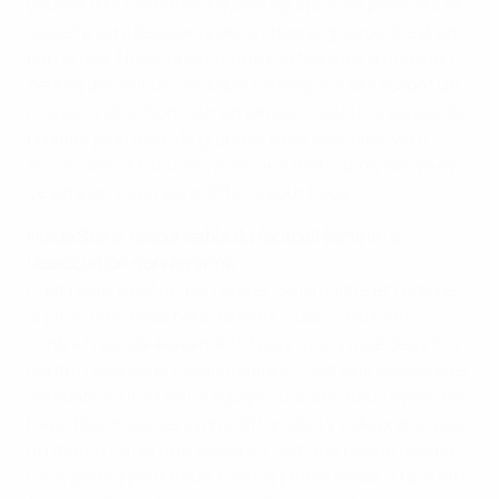
pouvez dire clairement quelle équipe sera première et
laquelle sera deuxième dans chaque groupe. C'est un
bon tirage. Nous jouons contre la Norvège à nouveau,
cela va devenir un véritable classique. Elles auront un
nouveau sélectionneur en janvier. C'est une équipe de
premier plan avec de grandes joueuses, elles vont
arriver dans ce tournoi avec une motivation neuve et
ce sera un adversaire difficile pour nous.
Heide Støre, responsable du football féminin à
l'Association norvégienne
Pour nous, c'est un bon tirage. L'Allemagne et l'équipe
la plus forte, mais nous aimons jouer contre elle,
contre l'Islande également. Nous avons joué deux fois
contre l'Islande en qualifications, c'est une équipe très
combative, une bonne équipe. Ensuite, nous avons les
Pays-Bas, nous les avons affrontés il y a deux ans, avec
un match nul et une victoire. C'est une bonne équipe.
C'est parfait pour nous. C'est la phase finale, il faut être