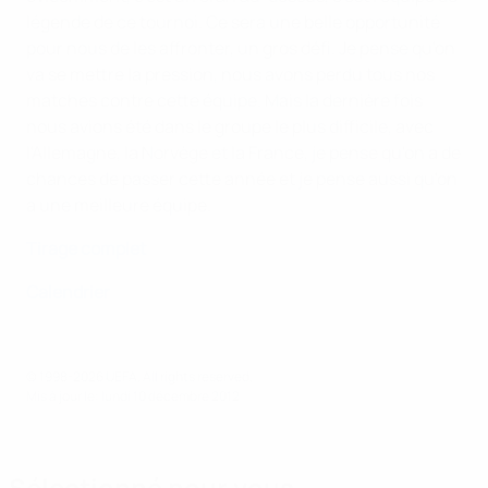
légende de ce tournoi. Ce sera une belle opportunité
pour nous de les affronter, un gros défi. Je pense qu'on
va se mettre la pression, nous avons perdu tous nos
matches contre cette équipe. Mais la dernière fois
nous avions été dans le groupe le plus difficile, avec
l'Allemagne, la Norvège et la France, je pense qu'on a de
chances de passer cette année et je pense aussi qu'on
a une meilleure équipe.
Tirage complet
Calendrier
© 1998-2026 UEFA. All rights reserved.
Mis à jour le: lundi 10 décembre 2012
Sélectionné pour vous