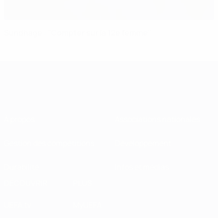
Sundhage : "Compter sur la 12e femme''
À propos
Associations nationales
Gestion des compétitions
Développement
Durabilité
Infos et médias
DÉCOUVRIR
PLUS
UEFA.tv
MyUEFA