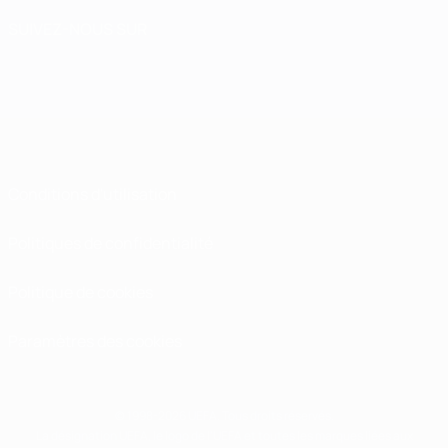
SUIVEZ-NOUS SUR
Conditions d'utilisation
Politiques de confidentialité
Politique de cookies
Paramètres des cookies
© 1998-2026 UEFA. Tous droits réservés.
La désignation UEFA, le logo de l'UEFA et toutes les marques liées aux