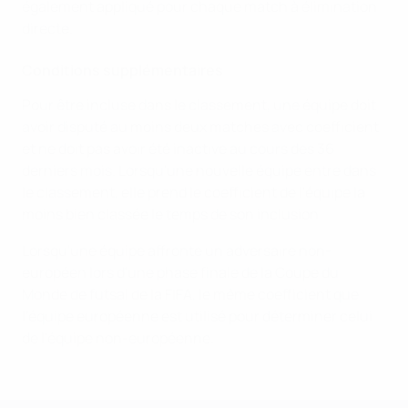
également appliqué pour chaque match à élimination
directe.
Conditions supplémentaires
Pour être incluse dans le classement, une équipe doit
avoir disputé au moins deux matches avec coefficient
et ne doit pas avoir été inactive au cours des 36
derniers mois. Lorsqu'une nouvelle équipe entre dans
le classement, elle prend le coefficient de l'équipe la
moins bien classée le temps de son inclusion.
Lorsqu'une équipe affronte un adversaire non-
européen lors d'une phase finale de la Coupe du
Monde de futsal de la FIFA, le même coefficient que
l'équipe européenne est utilisé pour déterminer celui
de l'équipe non-européenne.