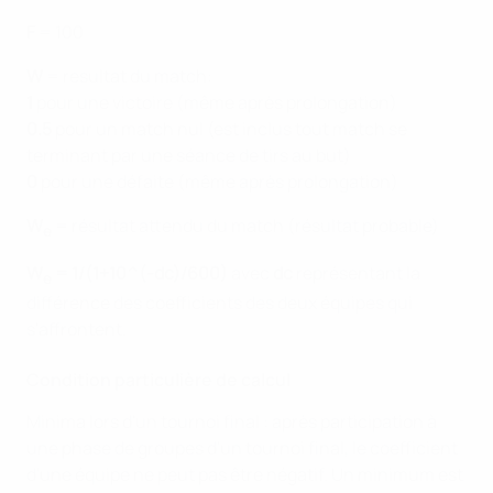
F
= 100
W
= resultat du match:
1
pour une victoire (même après prolongation)
0.5
pour un match nul (est inclus tout match se
terminant par une séance de tirs au but)
0
pour une défaite (même après prolongation)
W
= résultat attendu du match (résultat probable)
e
W
= 1/(1+10^(-dc)/600)
avec
dc
représentant la
e
différence des coefficients des deux équipes qui
s'affrontent.
Condition particulière de calcul
Minima lors d'un tournoi final : après participation à
une phase de groupes d'un tournoi final, le coefficient
d'une équipe ne peut pas être négatif. Un minimum est