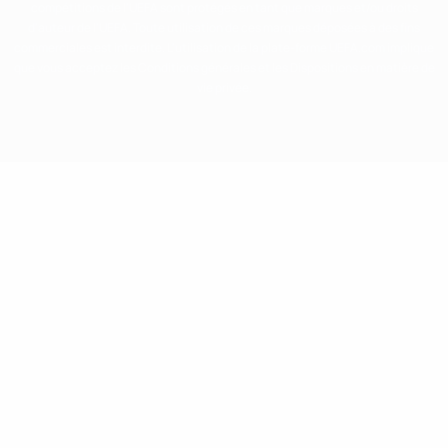
compétitions de l'UEFA sont protégés en tant que marques et/ou droits
d'auteur de l'UEFA. Toute utilisation de ces marques déposées à des fins
commerciales est interdite. L'utilisation de la plate-forme UEFA.com implique
que vous acceptez les Conditions générales et les Dispositions en matière de
vie privée.