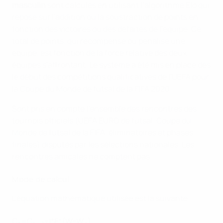
masculin
sont calculés en utilisant l’algorithme Elo qui
repose sur l'addition ou la soustraction de points en
fonction des victoires ou des défaites de l'équipe. Ce
total de points, qui récompense ou pénalise une
équipe, est fonction de la force relative des deux
équipes s'affrontant. Le système a été mis en place dès
le début des compétitions qualificatives de l'UEFA pour
la Coupe du Monde de futsal de la FIFA 2020.
Sont pris en compte l'ensemble des rencontres des
tournois officiels (UEFA EURO de futsal, Coupe du
Monde de futsal de la FIFA, éliminatoires et phases
finales) disputés par les sélections nationales. Les
rencontres amicales ne comptent pas.
Mode de calcul
L'équation mathématique utilisée est la suivante :
C
=C
_
+I*F*(W-W
)