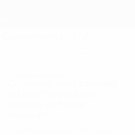
Passer
au
contenu
principal
Home
Classements UEFA
Ensemble
Liste
Liste
Associations
Clubs
Asso
d'accès
d'accès
(classement
(masculins)
(cl
(hommes)
(femmes)
masculin)
fémi
Associations nationales
Comment sont calculés
les coefficients des
nations en futsal
masculin
Les
coefficients des nations de l'UEFA de futsal