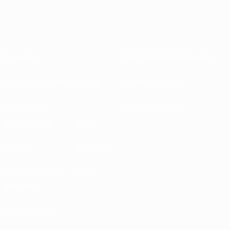
À propos
Associations nationales
Gestion des compétitions
Développement
Durabilité
Infos et médias
DÉCOUVRIR
PLUS
UEFA.tv
MyUEFA
Calendrier des
UC3
matches
Classements