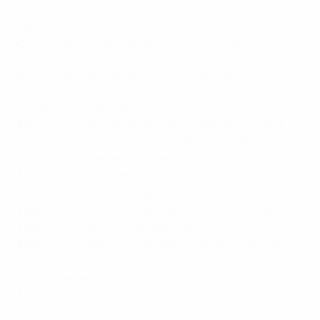
t
t
1
e
Où
C
= coefficient de l'équipe à l'issue du match
t
C
_
= coefficient de l'équipe avant le match
t
1
I
= importance du match:
1
pour un match d'éliminatoires ou de barrage (sont
inclus tous les matchs qualificatifs de l'UEFA pour la
Coupe du Monde de futsal de la FIFA)
1
pour les matches de la phase de groupe des
éliminatoires et les barrages
1.5
pour les matches de groupes de la phase finale
1.5
pour les matches comptants pour les 8es
1.75
pour les matches comptants pour les quarts de
finale
2
pour une demi-finale
1
pour un match pour la troisième place
2
pour une finale