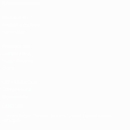
Billets/Hospitalité
Boutique du
football d'équipes
nationales
Boutique des
compétitions
masculines de
clubs
UEFA Men's Club
Competitions
Memorabilia
LANGUES
Français
English
Français
Deutsch
Русский
Español
Italiano
Português