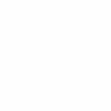
directe) :
o 2 points pour une victoire ;
o 1 point pour un match nul ;
o 0 point pour une défaite.
D.4.2 Points accordés en UEFA Europa
League
a. Phase de qualification et matches de barrage :
o Les clubs qui sont éliminés lors de la phase de
qualification ou des matches de barrage de
l’UEFA Europa League se voient attribuer des
points en UEFA Conference League (voir
l’annexe
D.4.3
).
b. À partir de la phase de ligue (à l’exception des
matches de barrage de la phase à élimination