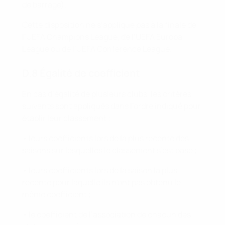
de barrage).
Cette disposition ne s’applique pas à la finale de
l’UEFA Champions League, de l’UEFA Europa
League ou de l’UEFA Conference League.
D.8 Égalité de coefficient
En cas d’égalité de plusieurs clubs, les critères
suivants sont appliqués dans l’ordre indiqué pour
établir leur classement :
• leurs coefficients lors de la plus récente des
saisons sur lesquelles le classement s’est basé ;
• leurs coefficients lors de la saison la plus
récente pour laquelle ils n’ont pas obtenu le
même coefficient ;
• le coefficient de l’association de chacun des