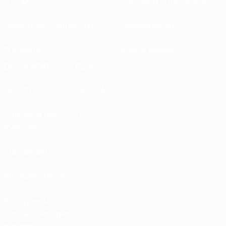
À propos
Associations nationales
Gestion des compétitions
Développement
Durabilité
Infos et médias
DÉCOUVRIR
PLUS
UEFA.tv
MyUEFA
Calendrier des
UC3
matches
Classements
Billets/Hospitalité
Boutique du
football d'équipes