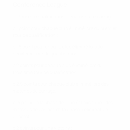
Conference League
a. Phase de qualification et matches de barrage :
o 1 point pour chaque club éliminé lors du premier
tour de qualification ;
o 1,5 point pour chaque club éliminé lors du
deuxième tour de qualification ;
o 2 points pour chaque club éliminé lors du
troisième tour de qualification ;
o 2,5 points pour chaque club éliminé lors des
matches de barrage.
b. À partir de la phase de ligue (à l’exception des
matches de barrage de la phase à élimination
directe) :
o 2 points pour une victoire ;