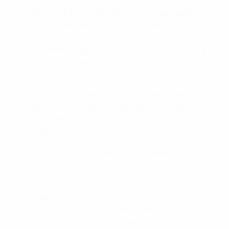
Si des tours de la compétition sont modifiés et
font l’objet de matches uniques au lieu de
matches aller et retour, les points accordés
conformément à
l’annexe D.3
, à
l’annexe D.4.1.b
, à
l’annexe D.4.2.b
et à
l’annexe D.4.3.b
sont
adaptés comme suit :
a. 3 points en cas de victoire à l’issue du temps
réglementaire ou de la prolongation (1,5 point lors
de la phase de qualification et des matches de
barrage) ;
b. 2 points en cas de match nul à l’issue de la
prolongation (1 point lors de la phase de
qualification et des matches de barrage) ;
c. 1 point en cas de match nul à l’issue du temps
réglementaire ou de la prolongation (0,5 point
lors de la phase de qualification et des matches