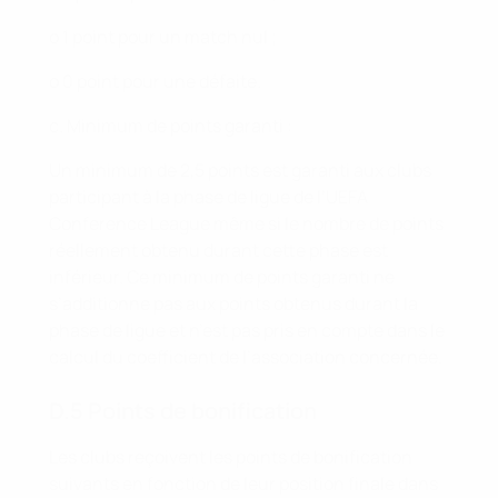
o 1 point pour un match nul ;
o 0 point pour une défaite.
c. Minimum de points garanti :
Un minimum de 2,5 points est garanti aux clubs
participant à la phase de ligue de l’UEFA
Conference League même si le nombre de points
réellement obtenu durant cette phase est
inférieur. Ce minimum de points garanti ne
s’additionne pas aux points obtenus durant la
phase de ligue et n’est pas pris en compte dans le
calcul du coefficient de l’association concernée.
D.5 Points de bonification
Les clubs reçoivent les points de bonification
suivants en fonction de leur position finale dans