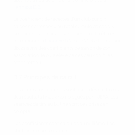
l’annexe D.2
.
Le coefficient de recettes d’un club sur dix
saisons correspond au total cumulé de ses dix
coefficients de saison sur la période de référence
mentionnée à
l’annexe D.2
, ou à 20 % du total sur
dix saisons des coefficients de saison de son
association, le plus élevé de ces deux chiffres
étant retenu.
D.7 Principes de calcul
Les points des matches sont accordés sur la base
des résultats finaux homologués par l’UEFA. Les
séances de tirs au but ne sont pas prises en
compte.
Les coefficients sont calculés au millième. Les
chiffres ne sont pas arrondis.