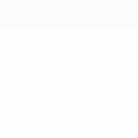
Passer
au
contenu
principal
Home
Classements UEFA
Ensemble
Liste
Liste
Associations
Clubs
Asso
d'accès
d'accès
(classement
(masculins)
(cl
(hommes)
(femmes)
masculin)
fémi
Associations nationales
Comment les
coefficients des clubs
sont calculés
Le texte figurant sur cette page provient
de