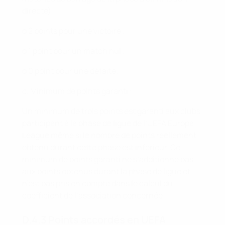
directe) :
o 2 points pour une victoire ;
o 1 point pour un match nul ;
o 0 point pour une défaite.
c. Minimum de points garanti :
Un minimum de trois points est garanti aux clubs
participant à la phase de ligue de l’UEFA Europa
League même si le nombre de points réellement
obtenu durant cette phase est inférieur. Ce
minimum de points garanti ne s’additionne pas
aux points obtenus durant la phase de ligue et
n’est pas pris en compte dans le calcul du
coefficient de l’association concernée.
D.4.3 Points accordés en UEFA