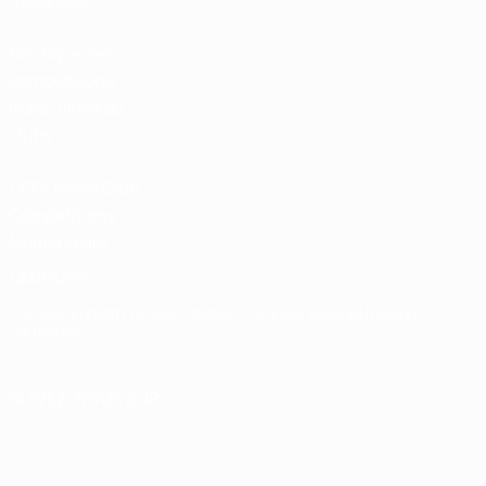
nationales
Boutique des
compétitions
masculines de
clubs
UEFA Men's Club
Competitions
Memorabilia
LANGUES
Français
English
Français
Deutsch
Русский
Español
Italiano
Português
SUIVEZ-NOUS SUR