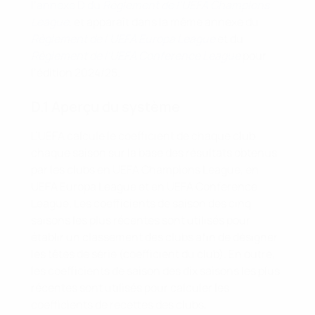
l’annexe D du
Règlement de l’UEFA Champions
League
, et apparaît dans la même annexe du
Règlement de l’UEFA Europa League
et du
Règlement de l’UEFA Conference League
pour
l’édition 2024/25.
D.1 Aperçu du système
L’UEFA calcule le coefficient de chaque club
chaque saison sur la base des résultats obtenus
par les clubs en UEFA Champions League, en
UEFA Europa League et en UEFA Conference
League. Les coefficients de saison des cinq
saisons les plus récentes sont utilisés pour
établir un classement des clubs afin de désigner
les têtes de série (coefficient du club). En outre,
les coefficients de saison des dix saisons les plus
récentes sont utilisés pour calculer les
coefficients de recettes des clubs,