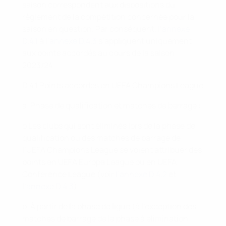
saison correspondent aux dispositions du
règlement de la compétition concernée pour la
saison en question. Par conséquent,
l’annexe
D.4.1
à
l’annexe D.4.3
s’appliquent uniquement
aux points accordés au cours de la saison
2023/24.
D.4.1 Points accordés en UEFA Champions League
a. Phase de qualification et matches de barrage :
o Les clubs qui sont éliminés lors de la phase de
qualification ou des matches de barrage de
l’UEFA Champions League se voient attribuer des
points en UEFA Europa League ou en UEFA
Conference League (voir
l’annexe D.4.2
et
l’annexe D.4.3
).
b. À partir de la phase de ligue (à l’exception des
matches de barrage de la phase à élimination