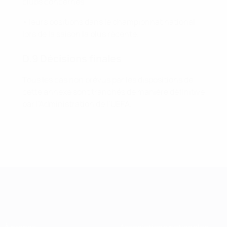
clubs concernés ;
• leurs positions dans le championnat national
lors de la saison la plus récente.
D.9 Décisions finales
Tous les cas non prévus par les dispositions de
cette annexe sont tranchés de manière définitive
par l’Administration de l’UEFA.