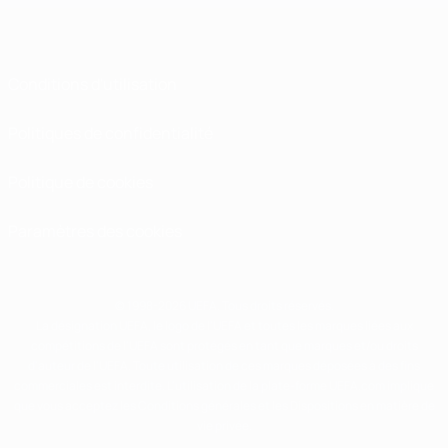
Conditions d'utilisation
Politiques de confidentialité
Politique de cookies
Paramètres des cookies
© 1998-2026 UEFA. Tous droits réservés.
La désignation UEFA, le logo de l'UEFA et toutes les marques liées aux
compétitions de l'UEFA sont protégés en tant que marques et/ou droits
d'auteur de l'UEFA. Toute utilisation de ces marques déposées à des fins
commerciales est interdite. L'utilisation de la plate-forme UEFA.com implique
que vous acceptez les Conditions générales et les Dispositions en matière de
vie privée.