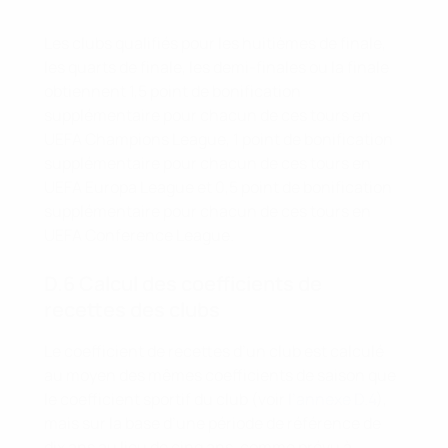
Les clubs qualifiés pour les huitièmes de finale,
les quarts de finale, les demi-finales ou la finale
obtiennent 1,5 point de bonification
supplémentaire pour chacun de ces tours en
UEFA Champions League, 1 point de bonification
supplémentaire pour chacun de ces tours en
UEFA Europa League et 0,5 point de bonification
supplémentaire pour chacun de ces tours en
UEFA Conference League.
D.6 Calcul des coefficients de
recettes des clubs
Le coefficient de recettes d’un club est calculé
au moyen des mêmes coefficients de saison que
le coefficient sportif du club (voir
l’annexe D.4
),
mais sur la base d’une période de référence de
dix ans au lieu de cinq ans, comme prévu à