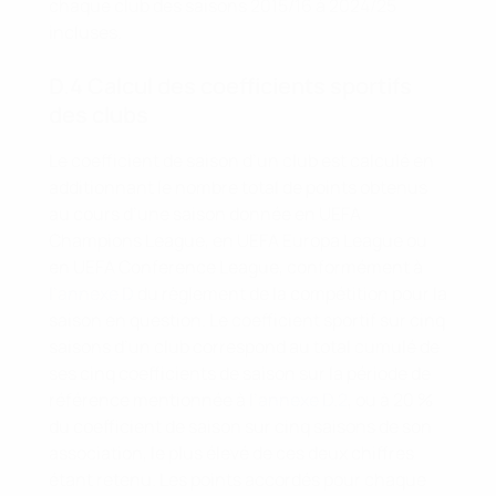
chaque club des saisons 2015/16 à 2024/25
incluses.
D.4 Calcul des coefficients sportifs
des clubs
Le coefficient de saison d’un club est calculé en
additionnant le nombre total de points obtenus
au cours d’une saison donnée en UEFA
Champions League, en UEFA Europa League ou
en UEFA Conference League, conformément à
l’annexe D
du règlement de la compétition pour la
saison en question. Le coefficient sportif sur cinq
saisons d’un club correspond au total cumulé de
ses cinq coefficients de saison sur la période de
référence mentionnée à
l’annexe D.2
, ou à 20 %
du coefficient de saison sur cinq saisons de son
association, le plus élevé de ces deux chiffres
étant retenu. Les points accordés pour chaque