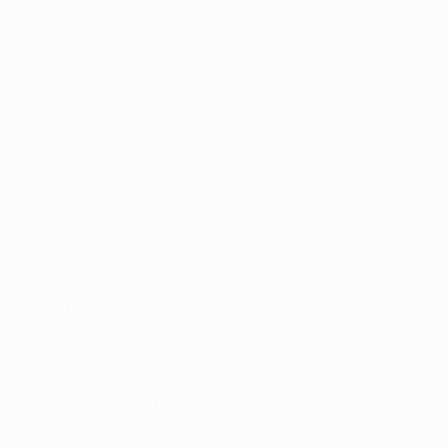
À propos
Associations nationales
Gestion des compétitions
Développement
Durabilité
Infos et médias
DÉCOUVRIR
PLUS
UEFA.tv
MyUEFA
Calendrier des
UC3
matches