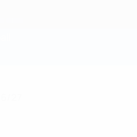
all
26/27