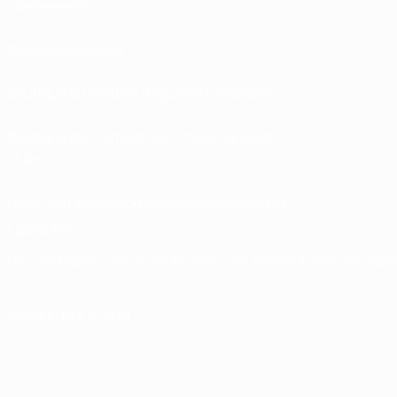
Classements
Billets/Hospitalité
Boutique du football d'équipes nationales
Boutique des compétitions masculines de
clubs
UEFA Men's Club Competitions Memorabilia
LANGUES
Français
English
Français
Deutsch
Русский
Español
Italiano
Portuguê
SUIVEZ-NOUS SUR