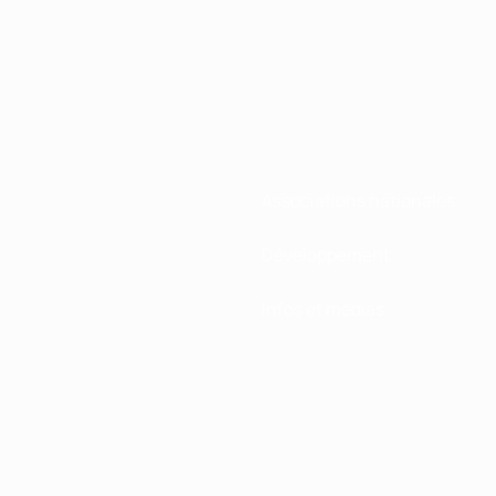
Associations nationales
Développement
Infos et médias