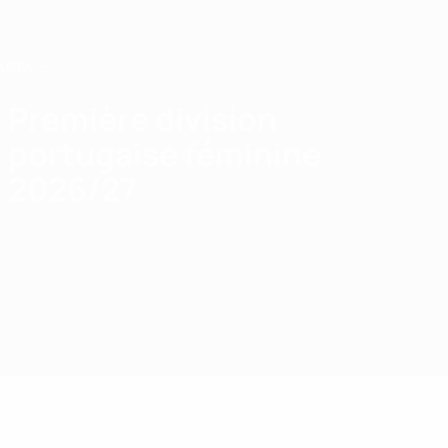
Passer
au
contenu
principal
Home
Première division
portugaise féminine
2026/27