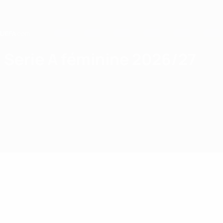
Passer
au
contenu
principal
Home
Serie A féminine 2026/27