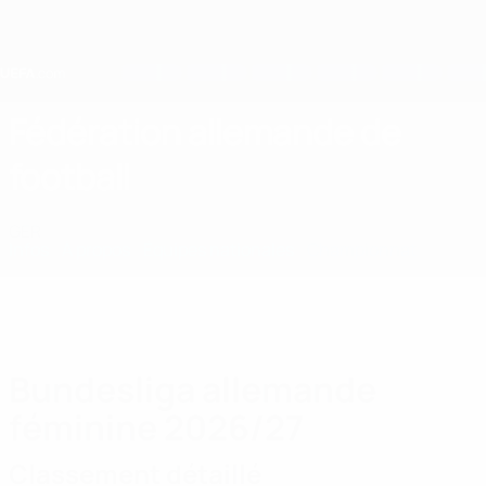
Passer
au
contenu
principal
Home
Fédération allemande de
football
GER
Infos
À propos
Équipes nationales
Championnat
Bundesliga allemande
féminine 2026/27
Classement détaillé