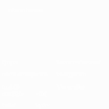
Infos et médias
À propos
Associations nationales
Gestion des compétitions
Développement
Durabilité
Infos et médias
DÉCOUVRIR
PLUS
UEFA.tv
MyUEFA