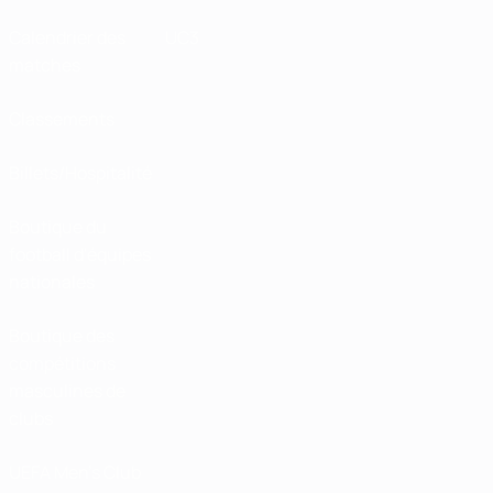
Calendrier des
UC3
matches
Classements
Billets/Hospitalité
Boutique du
football d'équipes
nationales
Boutique des
compétitions
masculines de
clubs
UEFA Men's Club