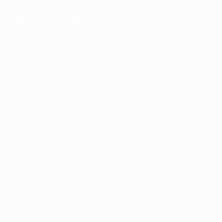
Infos et médias
À propos
Associations nationales
Gestion des compétitions
Développement
Durabilité
Infos et médias
DÉCOUVRIR
PLUS
UEFA.tv
MyUEFA