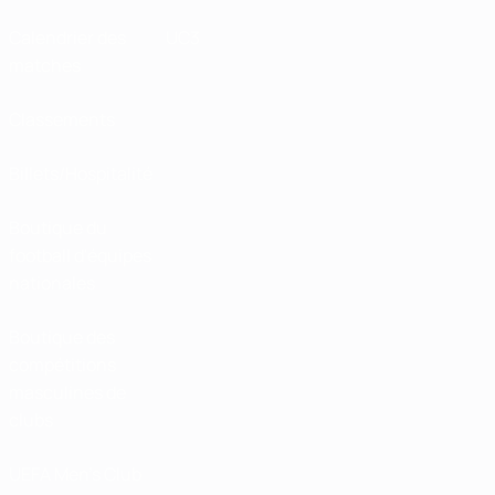
Calendrier des
UC3
matches
Classements
Billets/Hospitalité
Boutique du
football d'équipes
nationales
Boutique des
compétitions
masculines de
clubs
UEFA Men's Club