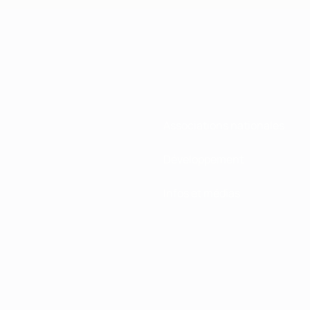
Associations nationales
Développement
Infos et médias