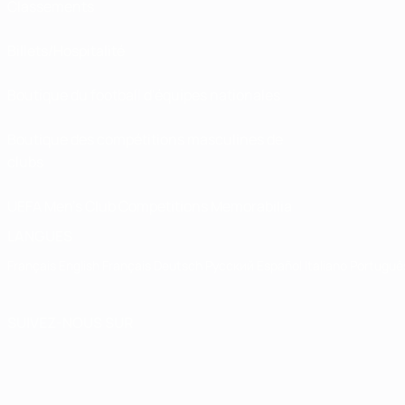
Classements
Billets/Hospitalité
Boutique du football d'équipes nationales
Boutique des compétitions masculines de
clubs
UEFA Men's Club Competitions Memorabilia
LANGUES
Français
English
Français
Deutsch
Русский
Español
Italiano
Portuguê
SUIVEZ-NOUS SUR