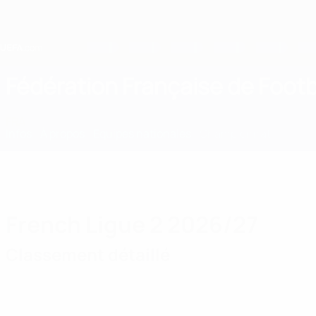
Passer
au
contenu
principal
Home
Fédération Française de Footb
FRA
Infos
À propos
Équipes nationales
Championnat
French Ligue 2 2026/27
Classement détaillé