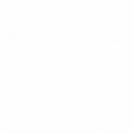
voyaient le jour dont l'Anorthosis Famagusta FC en 1911.
Les clubs s'unissaient au sein d'une instance officielle
nécessaire à la réglementation de ce sport. En
septembre 1934, l'Association de football de chypre (ou
Kypriaki Omospondia Podosfairon – KOP/CFA) naissait
et, très vite, les clubs disputaient des matches
officiels. L'APOEL FC (à Nicosie) remportait le
championnat de 1936 à 1940 avant de passer la main à
l'AEL Limassol FC en 1941.
L'équipe de Chypre perdait son premier match
international 3-0 contre Israël à Tel-Aviv le 23 juillet
1949, un an après son adhésion à l'instance mondiale
du football, la FIFA. En novembre 1960, suite à
l'indépendance, Chypre (ancienne colonie
britannique) disputait son premier match officiel, un
match nul 1-1 contre Israël : un match aller en
éliminatoires de la Coupe du Monde de la FIFA 1962. Le