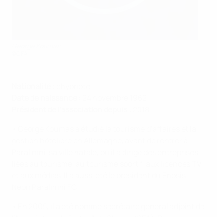
George Koumas
©CFA
Nationalité :
chypriote
Date de naissance :
24 novembre 1962
Président de l'association depuis :
2018
• George Koumas a étudié le tourisme d’affaires et la
gestion hôtelière en Allemagne, avant de rentrer à
Paralimni, sa ville natale, où il a dirigé des entreprises
liées au tourisme, au tourisme sportif, aux licences TV
et aux médias. Il a aussi été le président du Enosis
Neon Paralimni FC.
• En 2005, il a été nommé secrétaire général adjoint de