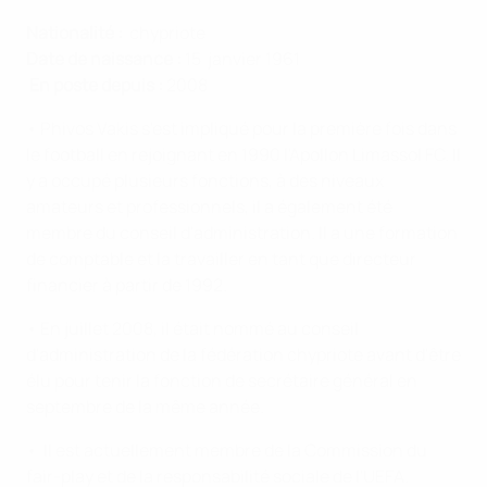
Nationalité :
chypriote
Date de naissance :
15 janvier 1961
En poste depuis :
2008
• Phivos Vakis s'est impliqué pour la première fois dans
le football en rejoignant en 1990 l'Apollon Limassol FC. Il
y a occupé plusieurs fonctions, à des niveaux
amateurs et professionnels, il a également été
membre du conseil d'administration. Il a une formation
de comptable et la travailler en tant que directeur
financier à partir de 1992.
• En juillet 2008, il était nommé au conseil
d'administration de la fédération chypriote avant d'être
élu pour tenir la fonction de secrétaire général en
septembre de la même année.
• Il est actuellement membre de la Commission du
fair-play et de la responsabilité sociale de l'UEFA.