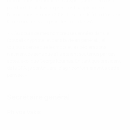
l’Association de football de Chypre (CFA). Deux ans
plus tard, il est devenu président suppléant de
l'association. En mars 2018, il a succédé à feu Costakis
Koutsokoumnis à la présidence de la CFA.
• « Au cours de mes nombreuses années dans le
football chypriote, et dans la vie en général, j’ai
toujours pensé que les mots et les déclarations
n’avaient de sens que s’ils étaient soutenus par des
actes, explique George Koumas. En tant que président
de la CFA, je continuerai d’agir conformément à cette
pensée. »
Secrétaire général
Phivos Vakis