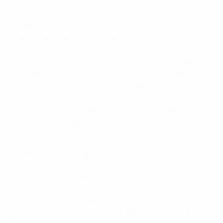
match retour se terminait par une défaite 6-1.
En 1962, Chypre devenait membre de l'UEFA. L'année
d'après, encore plus capitale, Chypre remportait son
premier match international, battant la Grèce 3-1 le 27
novembre. Les clubs chypriotes faisaient leurs débuts
dans les compétitions européennes. Le 8 septembre,
l'APOEL battait les Norvégiens du SFK Lyn 6-0 en Coupe
des vainqueurs de coupe de l'UEFA mais l'Anorthosis
perdait 3-0 contre le FK Partizan en Coupe de clubs
champions européens trois jours plus tard.
L'engagement chypriote en Coupe UEFA commençait
en 1971, quand le Dighenis Morphou FC s'inclinait 4-0 à
l'extérieur devant l'AC Milan le 22 septembre. Mais la
compétitivité supplémentaire de ces rencontres aidait
au développement du jeu sur l'île avec notamment
l'exportation des meilleurs joueurs chypriotes, tout
particulièrement vers la Grèce. Récemment, Andreas