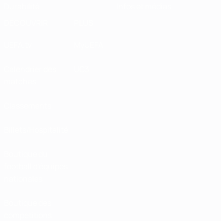
Durabilité
Infos et médias
DÉCOUVRIR
PLUS
UEFA.tv
MyUEFA
Calendrier des
UC3
matches
Classements
Billets/Hospitalité
Boutique du
football d'équipes
nationales
Boutique des
compétitions