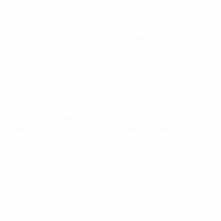
Stylianou et Leonidas Leonidou ont illustré la tendance
en quittant l'APOEL pour le Panionios GSS et
l'Olympiacos FC respectivement. Mais ils n'étaient pas
les premiers puisque Panikos Kristallis (AEK Athens
FC), Panikos Iakovou (Panathinaikos FC) et Pavlakis
Vasiliou (Olympiacos FC) en avaient déjà fait autant.
En 1974, l'équipe nationale connaissait l'une de ses
plus célèbres victoires : une équipe semi-
professionnelle battait 1-0 à Nicosie l'équipe d'Irlande
du Nord où jouaient le légendaire gardien de but Pat
Jennings et le footballeur européen de l'année 1968,
George Best. Malgré d'autres triomphes sur leur sol, les
Chypriotes ont dû attendre 1992 pour enregistrer leur
première victoire à l'extérieur : 2-0 dans les îles Féroé.
Les résultats en éliminatoires se sont
considérablement améliorés ces dernières années :
Chypre a fait match nul 1-1 face aux tenants du titre, le
Danemark, et a récolté sept points lors de sa