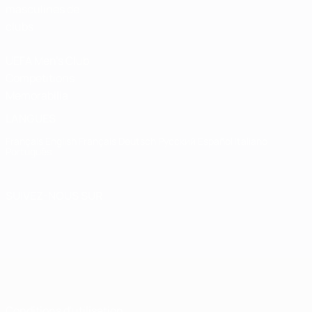
masculines de
clubs
UEFA Men's Club
Competitions
Memorabilia
LANGUES
Français
English
Français
Deutsch
Русский
Español
Italiano
Português
SUIVEZ-NOUS SUR
Conditions d'utilisation