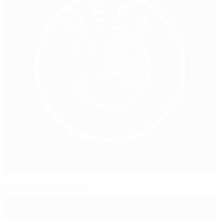
Loizides élu à Chypre