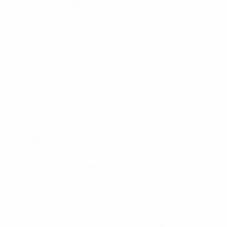
campagne de qualification à l'EURO 96™. Quatre ans
plus tard, les Chypriotes ont raté d'un point une place
pour l'UEFA EURO 2000™ malgré des victoires contre
l'Espagne et Israël.
Lors des éliminatoires pour l'UEFA EURO 2008, les
Chypriotes menés par le sélectionneur grec Angelos
Anastasiadis ont engrangé 14 points et marqué 17 buts,
leurs records dans cette compétition.
En 2001, les Grecs du Panathinaikos FC ont versé plus
de 10 M€ pour le joueur chypriote de l'Iraklis FC,
Michalis Konstantinou. Le talent continue d'ailleurs de
pousser sur l'île. Ioannis Okkas, l'ancien capitaine de
l'équipe nationale, a exporté son talent dans les
championnats de Grèce et d'Espagne, au PAOK FC,
AEK, Olympiacos et RC Celta de Vigo.
Depuis 2008, Chypre a également été représenté à
quatre reprises en UEFA Champions League – une fois