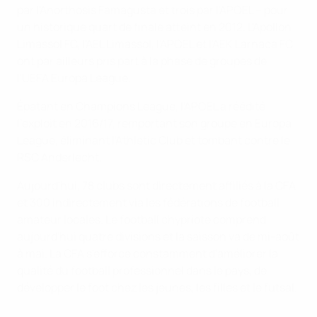
par l'Anorthosis Famagusta et trois par l'APOEL – pour
un historique quart de finale atteint en 2012. L'Apollon
Limassol FC, l'AEL Limassol, l'APOEL et l'AEK Larnaca FC
ont par ailleurs pris part à la phase de groupes de
l'UEFA Europa League.
Épatant en Champions League, l'APOEL a réédité
l'exploit en 2016/17, remportant son groupe en Europa
League, éliminant l'Athletic Club et tombant contre le
RSC Anderlecht.
Aujourd'hui, 78 clubs sont directement affiliés à la CFA
et 300 indirectement via les fédérations de football
amateur locales. Le football chypriote comprend
aujourd'hui quatre divisions et la saisson va de mi-août
à mai. La CFA s'efforce constamment d'améliorer la
qualité du football professionnel dans le pays, de
développer le foot chez les jeunes, les filles et le futsal.