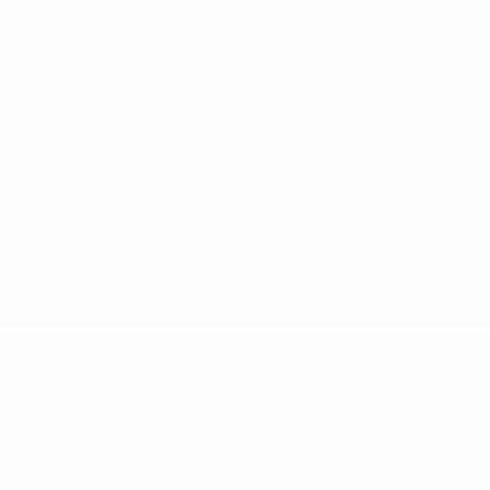
Conditions d'utilisation
Politique de cookies
Paramètres des cookies
© 1998-2026 UEFA. Tous droits réservés.
La désignation UEFA, le logo de l'UEFA et toutes les marques liées
aux compétitions de l'UEFA sont protégés en tant que marques
et/ou droits d'auteur de l'UEFA. Toute utilisation de ces marques
déposées à des fins commerciales est interdite. L'utilisation de la
plate-forme UEFA.com implique que vous acceptez les Conditions
générales et les Dispositions en matière de vie privée.