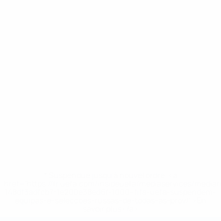
* Suspendue jusqu'à nouvel ordre. <a
href='https://fr.uefa.com/insideuefa/mediaservices/media
148df3adfcb7-1e200e38ed6f-1000--fifa-uefa-suspendem-
equipas-e-seleccoes-russas-de-todas-as-prov/' >En
savoir plus</a>