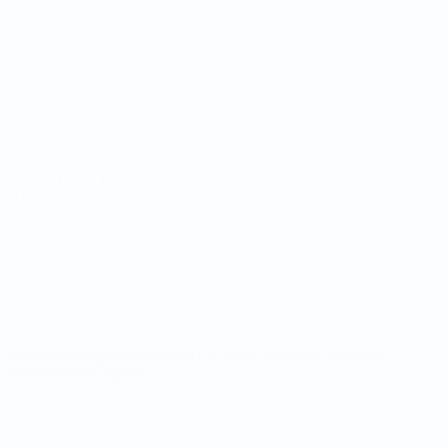
Coupe du Monde de Futsal
Matches
Équipes
Tirages
Infos
Groupes
À propos
Stats
LES SITES DE
L'UEFA
fr.UEFA.com
Fondation
UEFA pour
l'enfance
LANGUES
Français
English
Français
Deutsch
Русский
Español
Italiano
Português
Vie privée