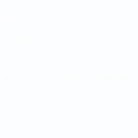
Matches
Tirages
Groupes
Stats
LES SITES DE L'UEFA
fr.UEFA.com
Fondation UEFA pour l'enfance
LANGUES
Français
English
Français
Deutsch
Русский
Español
Italiano
Vie privée
Conditions d'utilisation
Politique de cookies
Paramètres des cookies