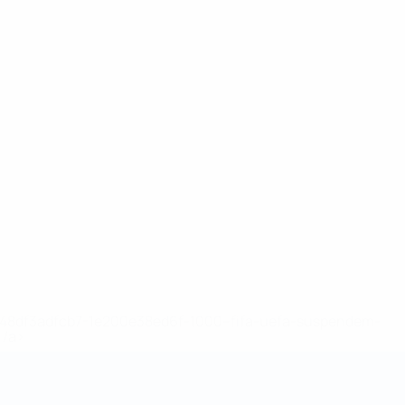
2-148df3adfcb7-1e200e38ed6f-1000--fifa-uefa-suspendem-
</a>