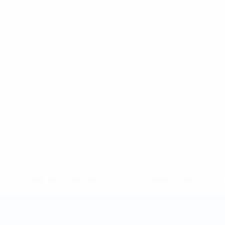
.uefa.com/insideuefa/mediaservices/mediareleases/news/027
ipas-e-seleccoes-russas-de-todas-as-prov/' >En savoir plus