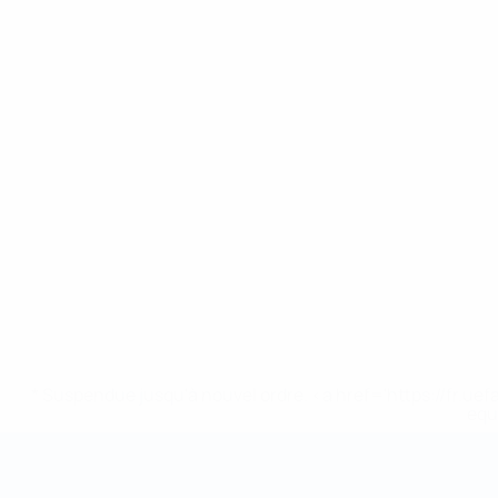
* Suspendue jusqu'à nouvel ordre. <a href='https://fr
equ
Coupe du Monde de Futsal