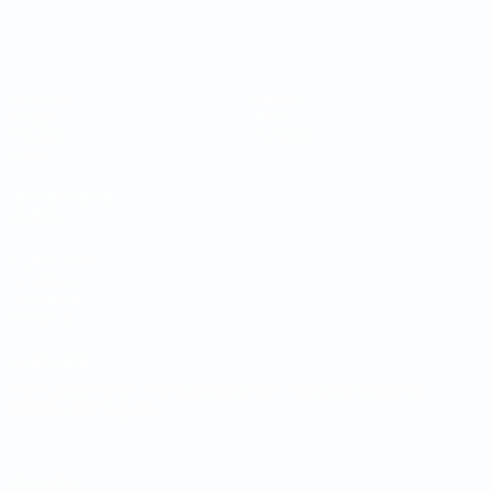
Coupe du Monde de Futsal
Matches
Équipes
Tirages
Infos
Groupes
À propos
Stats
LES SITES DE
L'UEFA
fr.UEFA.com
Fondation
UEFA pour
l'enfance
LANGUES
Français
English
Français
Deutsch
Русский
Español
Italiano
Português
Vie privée