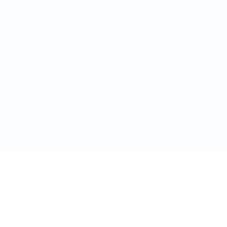
Conditions d'utilisation
Politique de cookies
Paramètres des cookies
© 1998-2026 UEFA. Tous droits réservés.
La désignation UEFA, le logo de l'UEFA et toutes les marques liées
aux compétitions de l'UEFA sont protégés en tant que marques
et/ou droits d'auteur de l'UEFA. Toute utilisation de ces marques
déposées à des fins commerciales est interdite. L'utilisation de la
plate-forme UEFA.com implique que vous acceptez les Conditions
générales et les Dispositions en matière de vie privée.