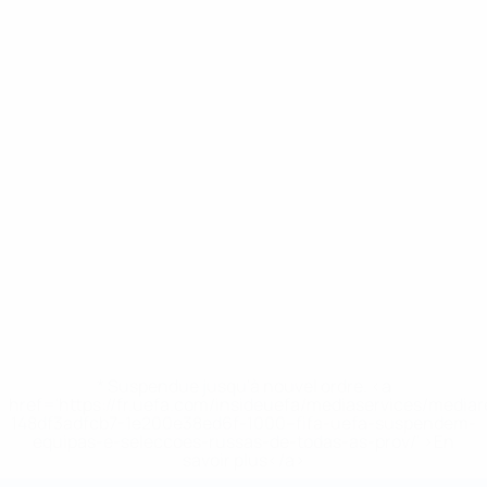
* Suspendue jusqu'à nouvel ordre. <a
href='https://fr.uefa.com/insideuefa/mediaservices/media
148df3adfcb7-1e200e38ed6f-1000--fifa-uefa-suspendem-
equipas-e-seleccoes-russas-de-todas-as-prov/' >En
savoir plus</a>