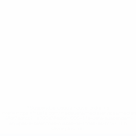
* Suspendue jusqu'à nouvel ordre. <a
href='https://fr.uefa.com/insideuefa/mediaservices/media
148df3adfcb7-1e200e38ed6f-1000--fifa-uefa-suspendem-
equipas-e-seleccoes-russas-de-todas-as-prov/' >En
savoir plus</a>