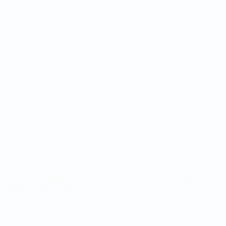
Coupe du Monde de Futsal
Matches
Équipes
Tirages
Infos
Groupes
À propos
Stats
LES SITES DE
L'UEFA
fr.UEFA.com
Fondation
UEFA pour
l'enfance
LANGUES
Français
English
Français
Deutsch
Русский
Español
Italiano
Português
Vie privée