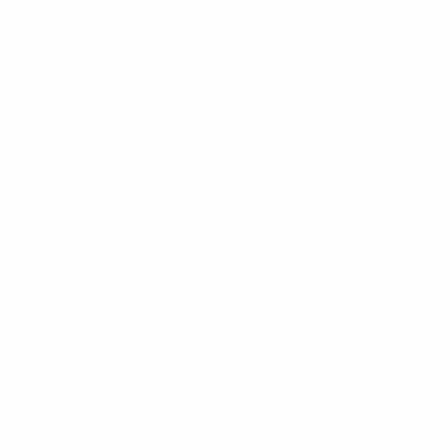
Conditions d'utilisation
Politique de cookies
Paramètres des cookies
© 1998-2026 UEFA. Tous droits réservés.
La désignation UEFA, le logo de l'UEFA et toutes les marques liées
aux compétitions de l'UEFA sont protégés en tant que marques
et/ou droits d'auteur de l'UEFA. Toute utilisation de ces marques
déposées à des fins commerciales est interdite. L'utilisation de la
plate-forme UEFA.com implique que vous acceptez les Conditions
générales et les Dispositions en matière de vie privée.