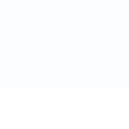
Conditions d'utilisation
Politique de cookies
Paramètres des cookies
© 1998-2026 UEFA. Tous droits réservés.
La désignation UEFA, le logo de l'UEFA et toutes les marques liées
aux compétitions de l'UEFA sont protégés en tant que marques
et/ou droits d'auteur de l'UEFA. Toute utilisation de ces marques
déposées à des fins commerciales est interdite. L'utilisation de la
plate-forme UEFA.com implique que vous acceptez les Conditions
générales et les Dispositions en matière de vie privée.