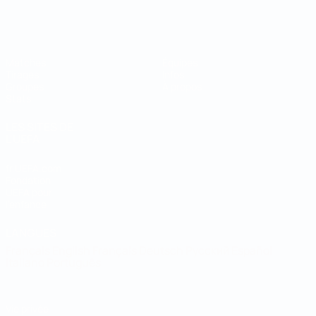
Coupe du Monde de Futsal
Matches
Équipes
Tirages
Infos
Groupes
À propos
Stats
LES SITES DE
L'UEFA
fr.UEFA.com
Fondation
UEFA pour
l'enfance
LANGUES
Français
English
Français
Deutsch
Русский
Español
Italiano
Português
Vie privée