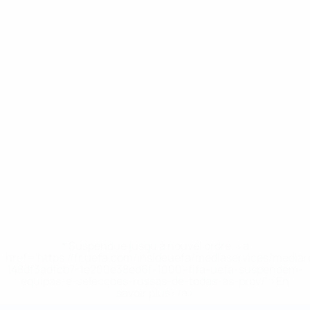
* Suspendue jusqu'à nouvel ordre. <a
href='https://fr.uefa.com/insideuefa/mediaservices/media
148df3adfcb7-1e200e38ed6f-1000--fifa-uefa-suspendem-
equipas-e-seleccoes-russas-de-todas-as-prov/' >En
savoir plus</a>