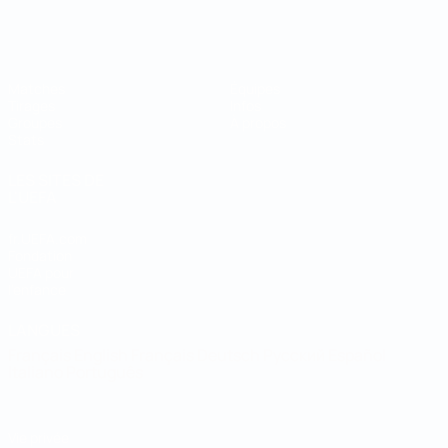
Coupe du Monde de Futsal
Matches
Équipes
Tirages
Infos
Groupes
À propos
Stats
LES SITES DE
L'UEFA
fr.UEFA.com
Fondation
UEFA pour
l'enfance
LANGUES
Français
English
Français
Deutsch
Русский
Español
Italiano
Português
Vie privée