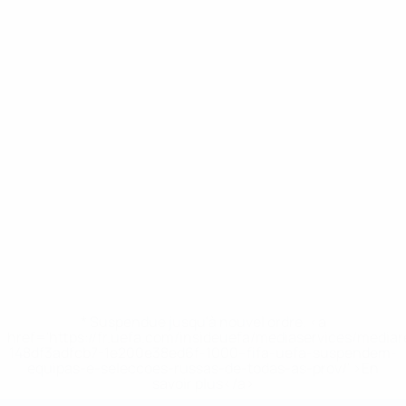
* Suspendue jusqu'à nouvel ordre. <a
href='https://fr.uefa.com/insideuefa/mediaservices/media
148df3adfcb7-1e200e38ed6f-1000--fifa-uefa-suspendem-
equipas-e-seleccoes-russas-de-todas-as-prov/' >En
savoir plus</a>