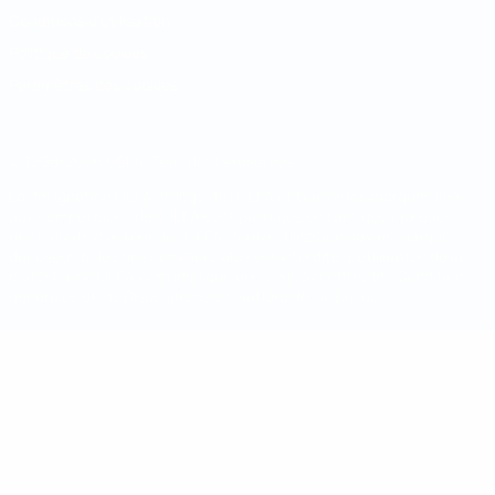
Conditions d'utilisation
Politique de cookies
Paramètres des cookies
© 1998-2026 UEFA. Tous droits réservés.
La désignation UEFA, le logo de l'UEFA et toutes les marques liées
aux compétitions de l'UEFA sont protégés en tant que marques
et/ou droits d'auteur de l'UEFA. Toute utilisation de ces marques
déposées à des fins commerciales est interdite. L'utilisation de la
plate-forme UEFA.com implique que vous acceptez les Conditions
générales et les Dispositions en matière de vie privée.