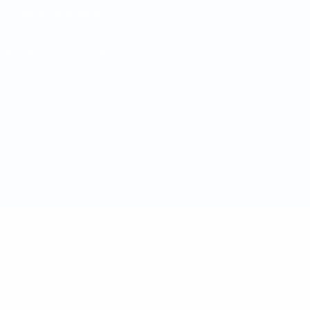
Conditions d'utilisation
Politique de cookies
Paramètres des cookies
© 1998-2026 UEFA. Tous droits réservés.
La désignation UEFA, le logo de l'UEFA et toutes les marques liées
aux compétitions de l'UEFA sont protégés en tant que marques
et/ou droits d'auteur de l'UEFA. Toute utilisation de ces marques
déposées à des fins commerciales est interdite. L'utilisation de la
plate-forme UEFA.com implique que vous acceptez les Conditions
générales et les Dispositions en matière de vie privée.