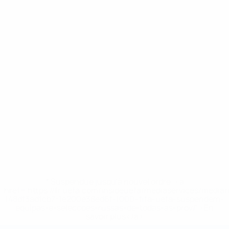
* Suspendue jusqu'à nouvel ordre. <a
href='https://fr.uefa.com/insideuefa/mediaservices/media
148df3adfcb7-1e200e38ed6f-1000--fifa-uefa-suspendem-
equipas-e-seleccoes-russas-de-todas-as-prov/' >En
savoir plus</a>