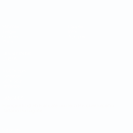
Coupe du Monde de Futsal
Matches
Équipes
Tirages
Infos
Groupes
À propos
Stats
LES SITES DE
L'UEFA
fr.UEFA.com
Fondation
UEFA pour
l'enfance
LANGUES
Français
English
Français
Deutsch
Русский
Español
Italiano
Português
Vie privée