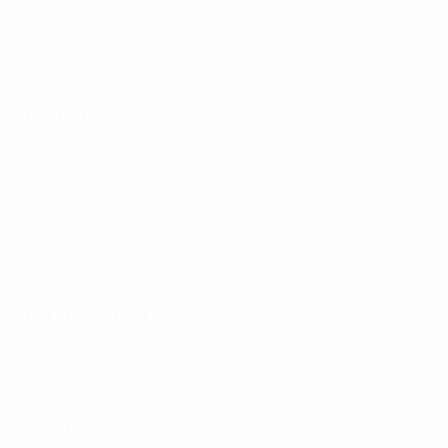
Buts
3,67 moy. par match
4
Cartons jaunes
1,34 moy. par match
Attaque
Distribution
Défense
Gardiens