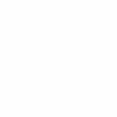
Buts concédés
1,34 moy. par match
0
Cartons rouges