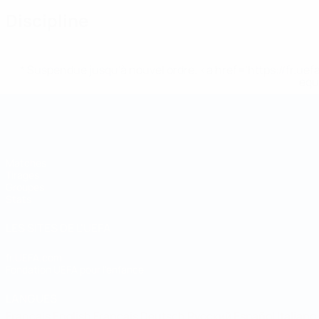
Discipline
* Suspendue jusqu'à nouvel ordre. <a href='https://fr
equ
Coupe du Monde de Futsal
Matches
Tirages
Groupes
Stats
LES SITES DE L'UEFA
fr.UEFA.com
Fondation UEFA pour l'enfance
LANGUES
Français
English
Français
Deutsch
Русский
Español
Italiano