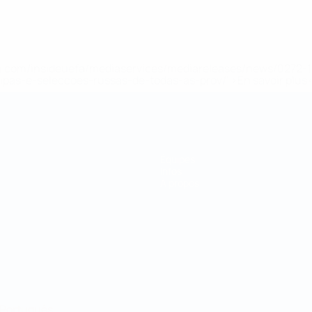
.uefa.com/insideuefa/mediaservices/mediareleases/news/027
ipas-e-seleccoes-russas-de-todas-as-prov/' >En savoir plus
Équipes
Infos
À propos
Português