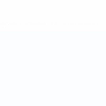
2-148df3adfcb7-1e200e38ed6f-1000--fifa-uefa-suspendem-
</a>