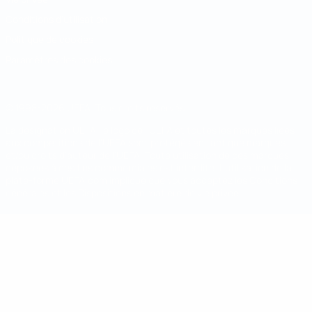
Conditions d'utilisation
Politique de cookies
Paramètres des cookies
© 1998-2026 UEFA. Tous droits réservés.
La désignation UEFA, le logo de l'UEFA et toutes les marques liées
aux compétitions de l'UEFA sont protégés en tant que marques
et/ou droits d'auteur de l'UEFA. Toute utilisation de ces marques
déposées à des fins commerciales est interdite. L'utilisation de la
plate-forme UEFA.com implique que vous acceptez les Conditions
générales et les Dispositions en matière de vie privée.