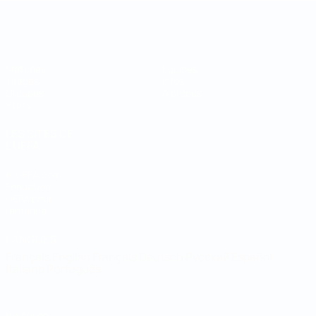
Coupe du Monde de Futsal
Matches
Équipes
Tirages
Infos
Groupes
À propos
Stats
LES SITES DE
L'UEFA
fr.UEFA.com
Fondation
UEFA pour
l'enfance
LANGUES
Français
English
Français
Deutsch
Русский
Español
Italiano
Português
Vie privée