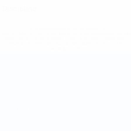
Discipline
* Suspendue jusqu'à nouvel ordre. <a
href='https://fr.uefa.com/insideuefa/mediaservices/media
148df3adfcb7-1e200e38ed6f-1000--fifa-uefa-suspendem-
equipas-e-seleccoes-russas-de-todas-as-prov/' >En
savoir plus</a>
Coupe du Monde de Futsal
Matches
Équipes
Tirages
Infos
Groupes
À propos
Stats
LES SITES DE
L'UEFA
fr.UEFA.com
Fondation