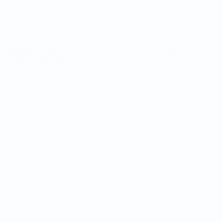
UEFA pour
l'enfance
LANGUES
Français
English
Français
Deutsch
Русский
Español
Italiano
Português
Vie privée
Conditions d'utilisation
Politique de cookies
Paramètres des cookies
© 1998-2026 UEFA. Tous droits réservés.
La désignation UEFA, le logo de l'UEFA et toutes les marques liées
aux compétitions de l'UEFA sont protégés en tant que marques
et/ou droits d'auteur de l'UEFA. Toute utilisation de ces marques
déposées à des fins commerciales est interdite. L'utilisation de la
plate-forme UEFA.com implique que vous acceptez les Conditions