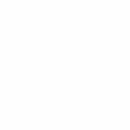
Buts
Buts concédés
7,67 moy. par match
1 moy. par match
2
0
Cartons jaunes
Cartons rouges
0,67 moy. par match
Attaque
Distribution
Défense
Gardiens