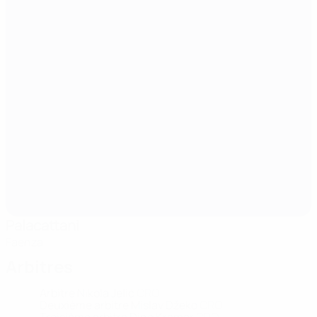
Palacattani
Faenza
Arbitres
Arbitre
Nikola Jelić
CRO
Deuxième arbitre
Mislav Džeko
CRO