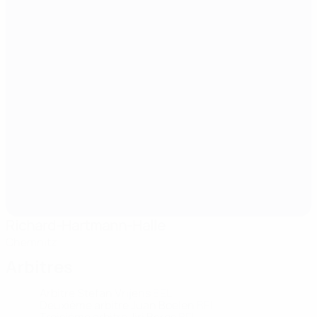
Richard-Hartmann-Halle
Chemnitz
Arbitres
Arbitre
Stefan Vrijens
BEL
Deuxième arbitre
Juan Boelen
BEL