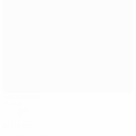
Hall Bielefeld
Bielefeld
0°
Arbitres