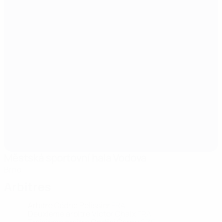
Městská sportovní hala Vodova
Brno
Arbitres
Arbitre
Cédric Pelissier
FRA
Deuxième arbitre
Victor Chaix
FRA