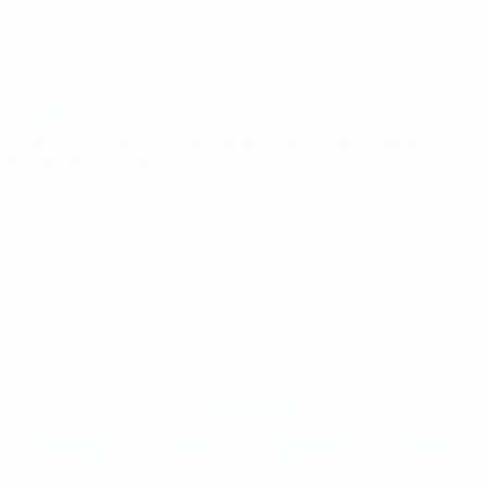
fr.UEFA.com
Fondation
UEFA pour
l'enfance
LANGUES
Français
English
Français
Deutsch
Русский
Español
Italiano
Português
Vie privée
Conditions d'utilisation
Politique de cookies
Paramètres des cookies
© 1998-2026 UEFA. Tous droits réservés.
La désignation UEFA, le logo de l'UEFA et toutes les marques liées
aux compétitions de l'UEFA sont protégés en tant que marques
et/ou droits d'auteur de l'UEFA. Toute utilisation de ces marques