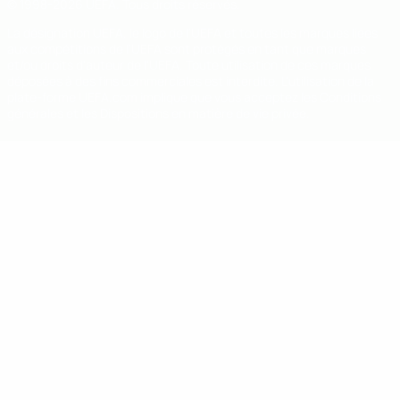
© 1998-2026 UEFA. Tous droits réservés.
La désignation UEFA, le logo de l'UEFA et toutes les marques liées
aux compétitions de l'UEFA sont protégés en tant que marques
et/ou droits d'auteur de l'UEFA. Toute utilisation de ces marques
déposées à des fins commerciales est interdite. L'utilisation de la
plate-forme UEFA.com implique que vous acceptez les Conditions
générales et les Dispositions en matière de vie privée.