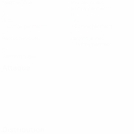
Matches joués
Minutes jouées
40 moy. par match
2
11
Buts
Tirs
0,67 moy. par match
3,67 moy. par match
0
1
Passes décisives
Cartons jaunes
0,34 moy. par match
0
Cartons rouges
Attaque
Distribution