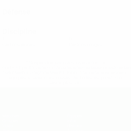
Défense
Discipline
1
0
Cartons jaunes
Cartons rouges
* Suspendue jusqu'à nouvel ordre. <a
href='https://fr.uefa.com/insideuefa/mediaservices/media
148df3adfcb7-1e200e38ed6f-1000--fifa-uefa-suspendem-
equipas-e-seleccoes-russas-de-todas-as-prov/' >En
savoir plus</a>
EURO de futsal des moins de 19 ans 
Matches
Équipes
Groupes
Infos
Vidéo
Histoire
Stats
À propos