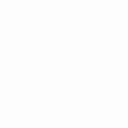
LES SITES DE
L'UEFA
fr.UEFA.com
Fondation
UEFA pour
l'enfance
LANGUES
Français
English
Français
Deutsch
Русский
Español
Italiano
Português
Vie privée
Conditions d'utilisation
Politique de cookies
Paramètres des cookies