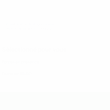
© 1998-2026 UEFA. All rights reserved.
Mis à jour le: samedi 4 octobre 2025
Sélectionné pour vous
Forces en présence
Guide de l’EURO
EURO de futsal des moins de 19 ans 