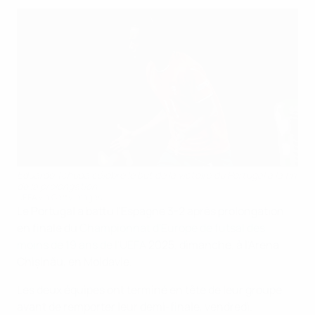
Eduardo Tchuda célèbre le but de la victoire du Portugal à la fin
de la prolongation
UEFA via Getty Images
Le Portugal a battu l'Espagne 3-2 après prolongation
en finale du
Championnat d'Europe de futsal des
moins de 19 ans de l'UEFA
2025, dimanche, à l'Arena
Chișinău, en Moldavie.
Les deux équipes ont terminé en tête de leur groupe
avant de remporter leur demi-finale, vendredi.