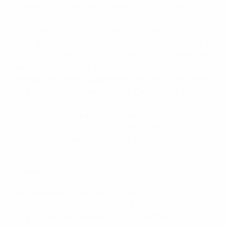
L'Espagne a assuré la première place du Groupe B en
s'imposant tranquillement
6-2 face à la Slovénie
, les
deux équipes étant déjà assurées de leur place en
demi-finale avant le coup d'envoi. Pablo Guti a marqué
deux fois en l'espace d'un peu plus de 30 secondes en
première période pour poursuivre sa série de buts à
chaque match de l'Espagne dans ce tournoi, et Daniel
Martínez Ruano a signé un triplé. Dans l'autre match,
la
Tchéquie s'est consolée avec la troisième place en
s'imposant 4-3
au terme d'un match passionnant face
à la Turquie, autre débutant en phase finale également
éliminé, dans lequel les deux équipes ont mené au
score à deux reprises.
Journée 2
Dans le premier match de lundi, la
Slovénie a porté son
total à six points dans le Groupe B en battant la Turquie
4-1
grâce à l'ouverture du score de Vid Prah et à un