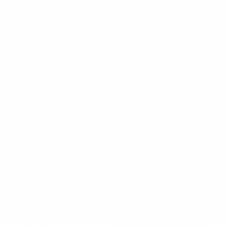
doublé de Mihael Čop, entrecoupés d'un but de Lovro
Trdn. Ege Bilim a inscrit le premier but de la Turquie en
phase finale de l'EURO de futsal U19 pour l'honneur.
L'
Espagne a ensuite battu la Tchéquie 3-2
, confirmant
ainsi sa qualification et celle de la Slovénie pour les
demi-finales.
Pablo Guti et Nacho Olivares ont donné à l'Espagne
une avance de 2-0 à la pause, et bien que Lukáš
Hromek ait réduit l'écart, Nacho a de nouveau marqué
pour inscrire ce qui s'est avéré être le but décisif,
malgré la réduction du score tardive de Vojtěch Bíško
qui a offert une fin de match tendue. Ce résultat a
scellé l'élimination de la Tchéquie et de la Turquie et a
laissé l'Espagne et la Slovénie à égalité à la fois à la
différence de buts et au nombre de buts marqués.
Plus tard dans la soirée, le Portugal, tenant du titre, a
assuré la première place du Groupe A grâce à une
victoire 4-0 contre l'Ukraine
, Rodrigo Monteiro signant