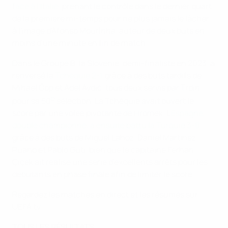
face à l'Italie
, prenant le contrôle dans le dernier quart
de la première mi-temps pour ne plus jamais le lâcher,
à l'image d'Afonso Mourinha, auteur de deux buts en
moins d'une minute en fin de match.
Dans le Groupe B, la Slovénie, demi-finaliste en 2023, a
renversé la
Tchéquie 2-1
grâce à des buts tardifs de
Mihael Čop et Adel Avdić, tous deux servis par Trdin
e
pour sa 50
sélection. La Tchéquie avait ouvert le
score par une volée pivotante de Hromek. L'
Espagne,
double championne, a ensuite battu la Turquie 3-0
grâce à des buts de Miguel Lahoz, Daniel Martínez
Ruano et Pablo Guti, bien que le capitaine Ferhan
Çiçek ait réalisé une série d'excellents arrêts pour les
débutants en phase finale afin de limiter le score.
Regardez les matches en direct et les résumés sur
UEFA.tv
TOUS LES RÉSULTATS