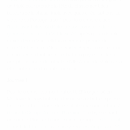
un triplé pour prendre la tête du classement des
buteurs de la phase finale avec quatre réalisations. La
victoire du Portugal a suffi pour la première place,
l'
Italie ayant plus tôt débloqué son compteur dans le
groupe en battant la Moldavie 7-2
après qu'un doublé
rapide d'Enzo Moratelli lui a permis de prendre le
contrôle. Les frères Nelu et Vadim Bejenaru ont réussi
à marquer les tout premiers buts du pays hôte dans
une phase finale de futsal de l'UEFA, mais la Moldavie a
été confirmée à la quatrième place.
Journée 1
Pour le premier tournoi final de l'UEFA organisé en
Moldavie, le pays hôte, qui faisait ses débuts en phase
finale de futsal, a lancé les hostilités par une
défaite 7-
0 dans le Groupe A contre l'Ukraine
, Pershyn signant
un doublé. Plus tard dans le même groupe, le
Portugal,
tenant du titre, a trouvé son rythme en s'imposant 7-1