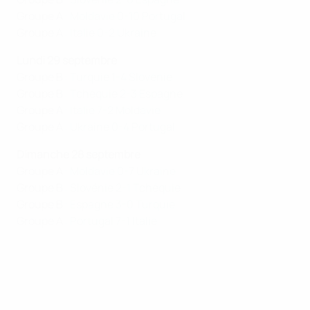
Groupe A :
Moldavie 0-10 Portugal
Groupe A :
Italie 0-2 Ukraine
Lundi 29 septembre
Groupe B :
Turquie 1-4 Slovénie
Groupe B :
Tchéquie 2-3 Espagne
Groupe A :
Italie 7-2 Moldavie
Groupe A :
Ukraine 0-4 Portugal
Dimanche 28 septembre
Groupe A :
Moldavie 0-7 Ukraine
Groupe B :
Slovénie 2-1 Tchéquie
Groupe B :
Espagne 3-0 Turquie
Groupe A :
Portugal 7-1 Italie