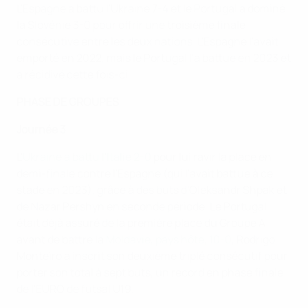
L'Espagne a battu l'Ukraine 7-4 et le Portugal a dominé
la Slovénie 3-0 pour offrir une troisième finale
consécutive entre les deux nations. L'Espagne l'avait
emporté en 2022, mais le Portugal l'a battue en 2023 et
a récidivé cette fois-ci.
PHASE DE GROUPES
Journée 3
L'
Ukraine a battu l'Italie 2-0
pour lui ravir la place en
demi-finale contre l'Espagne (qui l'avait battue à ce
stade en 2023), grâce à des buts d'Oleksandr Shpak et
de Nazar Pershyn en seconde période. Le Portugal
était déjà assuré de la première place du Groupe A
avant de battre la
Moldavie, pays hôte, 10-0
, Rodrigo
Monteiro a inscrit son deuxième triplé consécutif pour
porter son total à sept buts, un record en phase finale
de l'EURO de futsal U19.