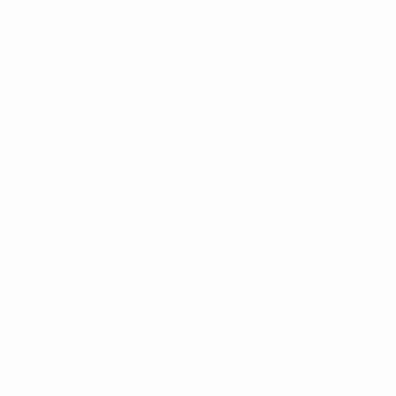
Matches
Équipes
Groupes
Infos
Vidéo
Histoire
Stats
À propos
LES SITES DE
L'UEFA
fr.UEFA.com
Fondation
UEFA pour
l'enfance
Vie privée
Conditions d'utilisation
Politique de cookies
Paramètres des cookies
© 1998-2026 UEFA. Tous droits réservés.