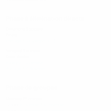
Phase à élimination directe
Dimanche 5 octobre
Finale
Portugal 3-2 Espagne
(a.p.)
Vendredi 3 octobre
Demi-finales
Espagne 7-4 Ukraine
Portugal 3-0 Slovénie
Phase de groupes
er
Mercredi 1
octobre
Groupe B :
Turquie 3-4 Tchéquie
Groupe B :
Slovénie 2-6 Espagne