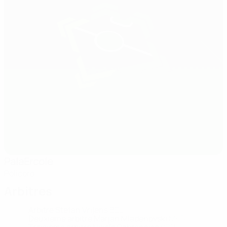
PalaErcole
Policoro
Arbitres
Arbitre
Stefan Vrijens
BEL
Deuxième arbitre
Marjan Mladenovski
MKD