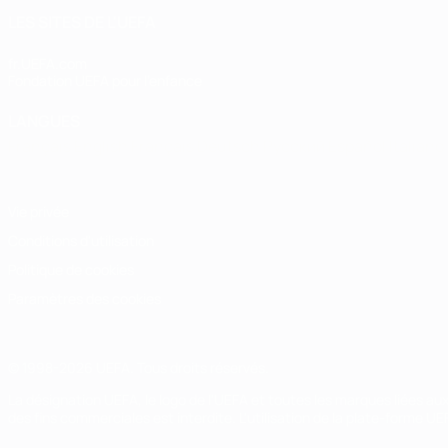
LES SITES DE L'UEFA
fr.UEFA.com
Fondation UEFA pour l'enfance
LANGUES
Français
English
Français
Deutsch
Русский
Español
Italiano
Vie privée
Conditions d'utilisation
Politique de cookies
Paramètres des cookies
© 1998-2026 UEFA. Tous droits réservés.
La désignation UEFA, le logo de l'UEFA et toutes les marques liées a
des fins commerciales est interdite. L'utilisation de la plate-forme U