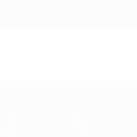
Passer
au
contenu
principal
EURO de futsal
Vidéo
Temps forts
EURO de futsal
Matches
Infos
Tirages
Histoire
Groupes
À propos
Vidéo
Boutique
Stats