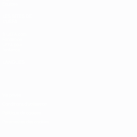
Équipes
LES SITES DE
L'UEFA
fr.UEFA.com
Fondation
UEFA pour
l'enfance
LANGUES
Français
English
Français
Deutsch
Русский
Español
Italiano
Português
Vie privée
Conditions d'utilisation
Politique de cookies
Paramètres des cookies