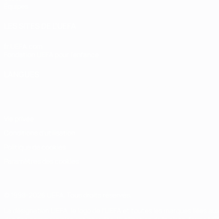
Équipes
LES SITES DE L'UEFA
fr.UEFA.com
Fondation UEFA pour l'enfance
LANGUES
Français
English
Français
Deutsch
Русский
Español
Italiano
Vie privée
Conditions d'utilisation
Politique de cookies
Paramètres des cookies
© 1998-2026 UEFA. Tous droits réservés.
La désignation UEFA, le logo de l'UEFA et toutes les marques liées a