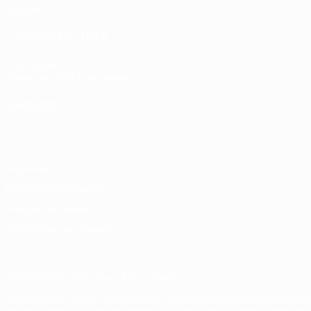
Équipes
LES SITES DE L'UEFA
fr.UEFA.com
Fondation UEFA pour l'enfance
LANGUES
Français
English
Français
Deutsch
Русский
Español
Italiano
Vie privée
Conditions d'utilisation
Politique de cookies
Paramètres des cookies
© 1998-2026 UEFA. Tous droits réservés.
La désignation UEFA, le logo de l'UEFA et toutes les marques liées a