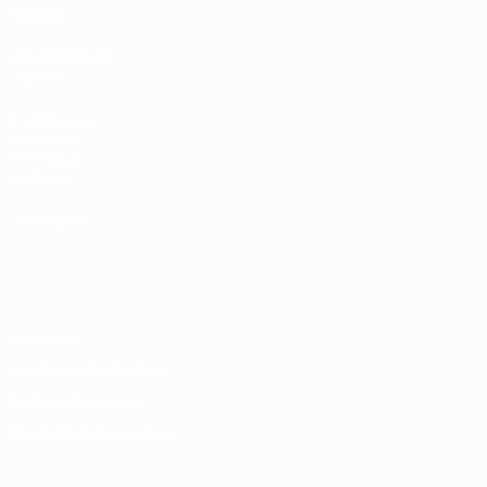
Équipes
LES SITES DE
L'UEFA
fr.UEFA.com
Fondation
UEFA pour
l'enfance
LANGUES
Français
English
Français
Deutsch
Русский
Español
Italiano
Português
Vie privée
Conditions d'utilisation
Politique de cookies
Paramètres des cookies