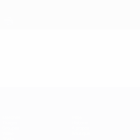
Passer
au
contenu
principal
EURO de futsal
Vidéo
Temps forts
EURO de futsal
Matches
Infos
Tirages
Histoire
Groupes
À propos
Vidéo
Boutique
Stats