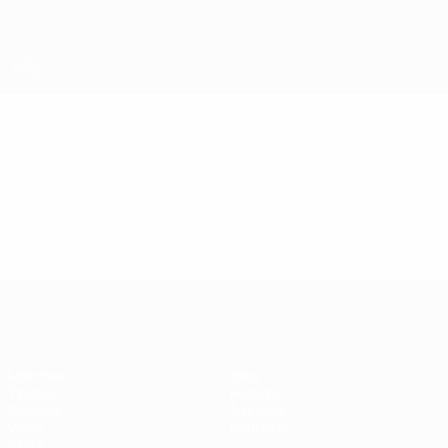
Passer
au
contenu
principal
EURO de futsal
Vidéo
En vedette
EURO de futsal
Matches
Infos
Tirages
Histoire
Groupes
À propos
Vidéo
Boutique
Stats