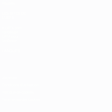
Équipes
LES SITES DE
L'UEFA
fr.UEFA.com
Fondation
UEFA pour
l'enfance
LANGUES
Français
English
Français
Deutsch
Русский
Español
Italiano
Português
Vie privée
Conditions d'utilisation
Politique de cookies
Paramètres des cookies